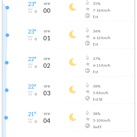
23
°
ore
35
%
00
7
-
16
Km/h
0
Est
23
°
ore
36
%
01
6
-
13
Km/h
0
Est
22
°
ore
37
%
02
6
-
11
Km/h
0
Est
22
°
ore
38
%
03
5
-
8
Km/h
0
Est SE
21
°
ore
38
%
04
5
-
10
Km/h
0
Sud E