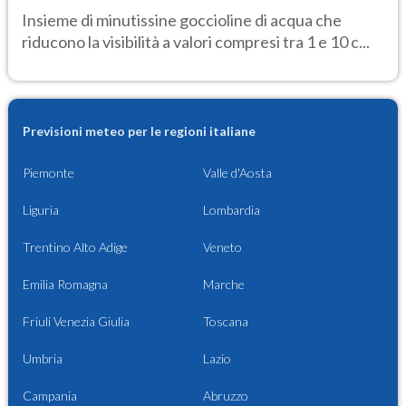
Insieme di minutissine goccioline di acqua che
riducono la visibilità a valori compresi tra 1 e 10 c...
Previsioni meteo per le regioni italiane
Piemonte
Valle d'Aosta
Liguria
Lombardia
Trentino Alto Adige
Veneto
Emilia Romagna
Marche
Friuli Venezia Giulia
Toscana
Umbria
Lazio
Campania
Abruzzo