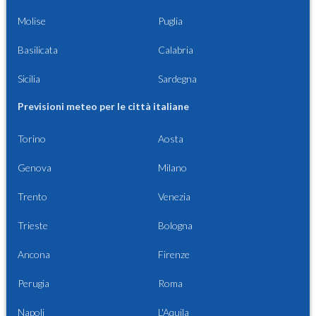
Molise
Puglia
Basilicata
Calabria
Sicilia
Sardegna
Previsioni meteo per le città italiane
Torino
Aosta
Genova
Milano
Trento
Venezia
Trieste
Bologna
Ancona
Firenze
Perugia
Roma
Napoli
L'Aquila