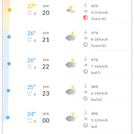
27
°
ore
42
%
20
9
-
20
Km/h
0
Ovest SO
26
°
ore
47
%
21
8
-
18
Km/h
0
Ovest SO
26
°
ore
47
%
22
7
-
16
Km/h
0
Sud O
25
°
ore
48
%
23
6
-
14
Km/h
0
Sud SO
24
°
ore
48
%
00
5
-
12
Km/h
0
Sud