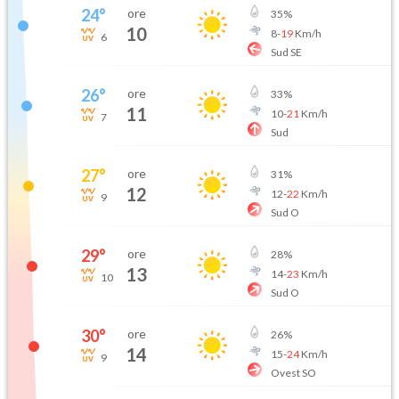
24
°
ore
35
%
10
8
-
19
Km/h
6
Sud SE
26
°
ore
33
%
11
10
-
21
Km/h
7
Sud
27
°
ore
31
%
12
12
-
22
Km/h
9
Sud O
29
°
ore
28
%
13
14
-
23
Km/h
10
Sud O
30
°
ore
26
%
14
15
-
24
Km/h
9
Ovest SO