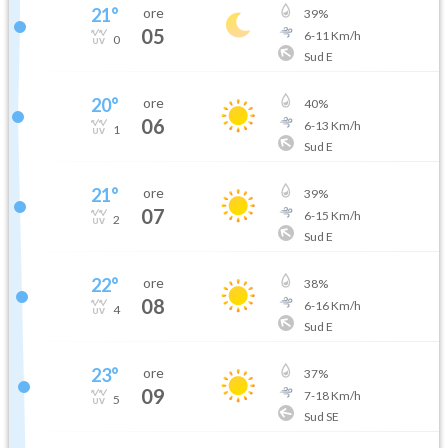
21
°
ore
39
%
05
6
-
11
Km/h
0
Sud E
20
°
ore
40
%
06
6
-
13
Km/h
1
Sud E
21
°
ore
39
%
07
6
-
15
Km/h
2
Sud E
22
°
ore
38
%
08
6
-
16
Km/h
4
Sud E
23
°
ore
37
%
09
7
-
18
Km/h
5
Sud SE