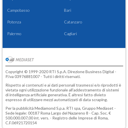
Campobasso
Bari
Potenza
Catanzaro
Palermo
Cagliari
Copyright © 1999-2020 RTI S.p.A. Direzione Business Digital -
P.Iva 03976881007 - Tutti i diritti riservati.
Rispetto ai contenuti e ai dati personali trasmessi e/o riprodotti è
vietata ogni utilizzazione funzionale all'addestramento di sistemi
di intelligenza artificiale generativa. È altresì fatto divieto
espresso di utilizzare mezzi automatizzati di data scraping.
Per la pubblicità
Mediamond S.p.a.
RTI spa, Gruppo Mediaset -
Sede legale: 00187 Roma Largo del Nazareno 8 - Cap. Soc. €
500.000.007,00 int. vers. - Registro delle Imprese di Roma,
C.F.06921720154