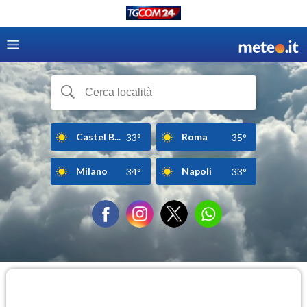
Castel B...
Roma
33°
35°
Milano
Napoli
34°
33°