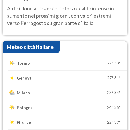
ancora protagonista
Anticiclone africano in rinforzo: caldo intenso in
aumento nei prossimi giorni, con valori estremi
verso Ferragosto su gran parte d’Italia
Meteo città italiane
22°
33°
Torino
27°
31°
Genova
23°
34°
Milano
24°
35°
Bologna
22°
39°
Firenze