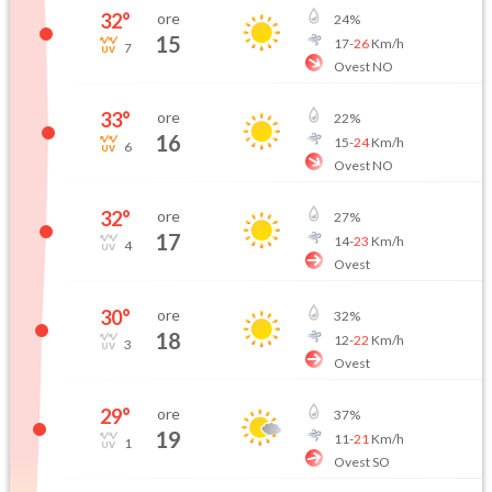
32
°
ore
24
%
15
17
-
26
Km/h
7
Ovest NO
33
°
ore
22
%
16
15
-
24
Km/h
6
Ovest NO
32
°
ore
27
%
17
14
-
23
Km/h
4
Ovest
30
°
ore
32
%
18
12
-
22
Km/h
3
Ovest
29
°
ore
37
%
19
11
-
21
Km/h
1
Ovest SO