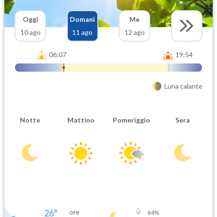
Oggi
Domani
Me
10 ago
11 ago
12 ago
06:07
19:54
Luna calante
Notte
Mattino
Pomeriggio
Sera
26
°
ore
64
%