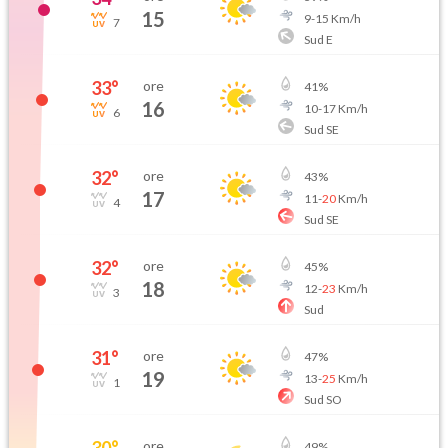
15
9
-
15
Km/h
7
Sud E
33
°
ore
41
%
16
10
-
17
Km/h
6
Sud SE
32
°
ore
43
%
17
11
-
20
Km/h
4
Sud SE
32
°
ore
45
%
18
12
-
23
Km/h
3
Sud
31
°
ore
47
%
19
13
-
25
Km/h
1
Sud SO
30
°
ore
49
%