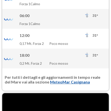
SO2
Forza 1
Calmo
0.8
(Anidride solforosa)
06:00
31°
PM10
Forza 1
Calmo
16.9
(Materia particolata)
12:00
31°
PM25
0,17 Mt. Forza 2
Poco mosso
12.0
(Materia particolata)
18:00
31°
0,2 Mt. Forza 2
Poco mosso
Per tutti i dettagli e gli aggiornamenti in tempo reale
del Mare vai alla sezione
MeteoMar Casignana