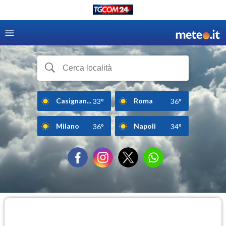
Casignan...
Roma
33°
36°
Milano
Napoli
36°
34°