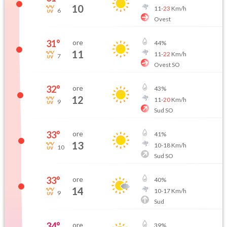
10
11
-
23
Km/h
6
Ovest
31
°
ore
44
%
11
11
-
22
Km/h
7
Ovest SO
32
°
ore
43
%
12
11
-
20
Km/h
9
Sud SO
33
°
ore
41
%
13
10
-
18
Km/h
10
Sud SO
33
°
ore
40
%
14
10
-
17
Km/h
9
Sud
34
°
ore
39
%