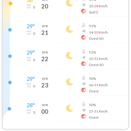
20
13
-
28
Km/h
0
Sud O
29
°
ore
51
%
21
14
-
30
Km/h
0
Ovest SO
29
°
ore
51
%
22
15
-
31
Km/h
0
Ovest SO
29
°
ore
50
%
23
16
-
31
Km/h
0
Ovest
28
°
ore
50
%
00
17
-
31
Km/h
0
Ovest