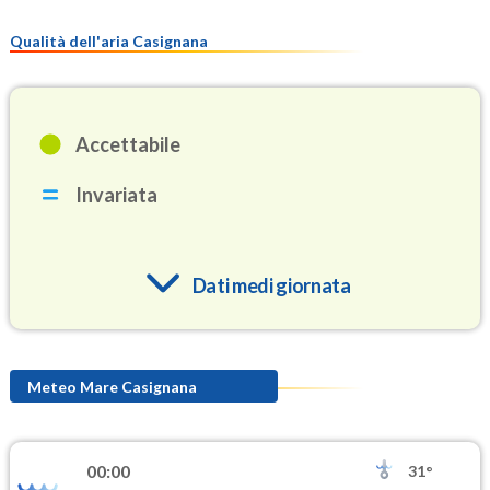
Qualità dell'aria Casignana
Accettabile
Invariata
Dati medi giornata
O3
94.4
(Ozono)
Meteo Mare Casignana
NO2
0.9
(Diossido di azoto)
00:00
31°