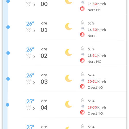
00
14
-
30
Km/h
0
Nord NE
26
°
ore
63
%
01
16
-
30
Km/h
0
Nord
26
°
ore
63
%
02
18
-
31
Km/h
0
Nord NO
26
°
ore
62
%
03
20
-
31
Km/h
0
Ovest NO
25
°
ore
61
%
04
19
-
30
Km/h
0
Ovest NO
25
°
ore
61
%