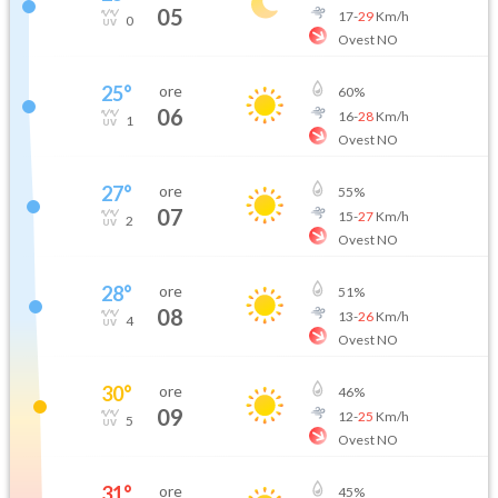
05
17
-
29
Km/h
0
Ovest NO
25
°
ore
60
%
06
16
-
28
Km/h
1
Ovest NO
27
°
ore
55
%
07
15
-
27
Km/h
2
Ovest NO
28
°
ore
51
%
08
13
-
26
Km/h
4
Ovest NO
30
°
ore
46
%
09
12
-
25
Km/h
5
Ovest NO
31
°
ore
45
%