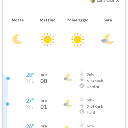
Luna calante
Notte
Mattino
Pomeriggio
Sera
28
°
ore
56
%
00
5
-
13
Km/h
0
Nord NE
27
°
ore
59
%
01
5
-
14
Km/h
0
Nord
26
°
ore
62
%