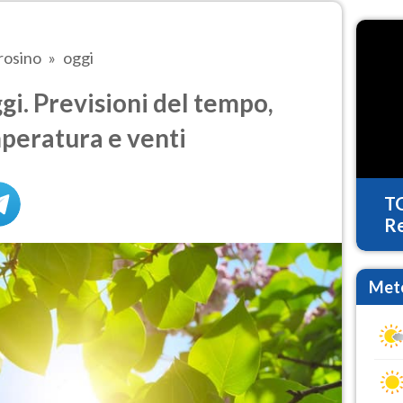
rosino
oggi
i. Previsioni del tempo,
mperatura e venti
T
Re
Mete