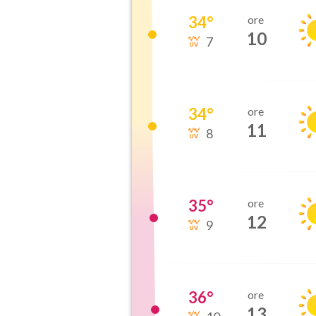
34
°
ore
10
7
34
°
ore
11
8
35
°
ore
12
9
36
°
ore
13