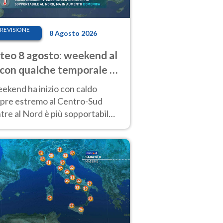
REVISIONE
8 Agosto 2026
eo 8 agosto: weekend al
 con qualche temporale e
do estremo al Centro-Sud
eekend ha inizio con caldo
pre estremo al Centro-Sud
re al Nord è più sopportabile
 a domenica 9. Temporali di
re sui rilievi.