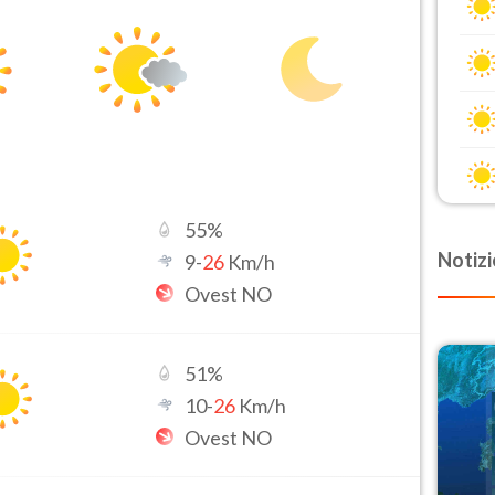
55
%
Notizi
9
-
26
Km/h
Ovest NO
51
%
10
-
26
Km/h
Ovest NO