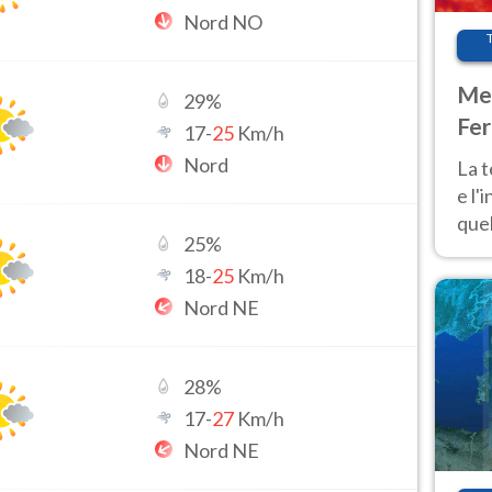
Nord NO
Met
29
%
Fer
17
-
25
Km/h
pau
Nord
La 
e l'
quel
25
%
Fer
18
-
25
Km/h
tem
Nord NE
28
%
17
-
27
Km/h
Nord NE