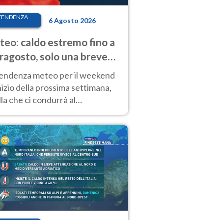
TENDENZA
6 Agosto 2026
eo: caldo estremo fino a
ragosto, solo una breve
sa. Ecco dove
tendenza meteo per il weekend
inizio della prossima settimana,
la che ci condurrà al
ragosto, vede ancora
perature molto elevate