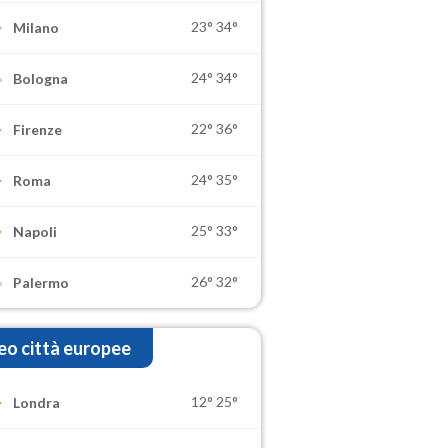
23°
34°
Milano
24°
34°
Bologna
22°
36°
Firenze
24°
35°
Roma
25°
33°
Napoli
26°
32°
Palermo
o città europee
12°
25°
Londra