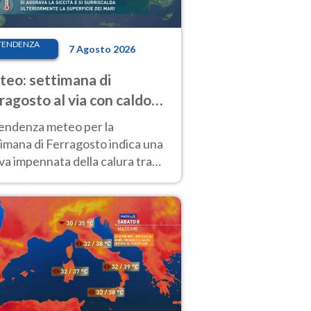
TENDENZA
7 Agosto 2026
eo: settimana di
ragosto al via con caldo
enso e qualche temporale
tendenza meteo per la
imana di Ferragosto indica una
a impennata della calura tra
 14 agosto, con nuovi rialzi
he al Nord.