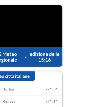
G Meteo
edizione delle
-
gionale
15:16
o città italiane
22°
30°
Torino
27°
31°
Genova