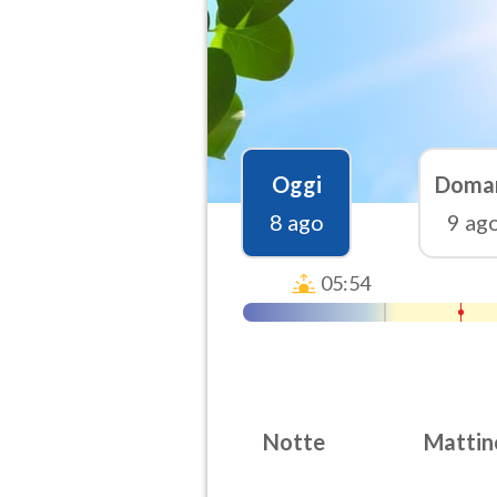
Oggi
Doma
8 ago
9 ag
05:54
Notte
Mattin