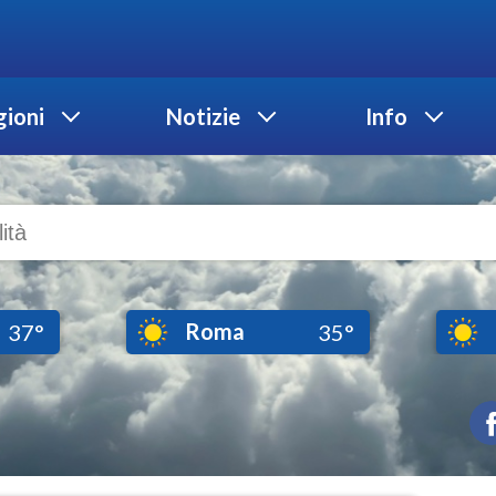
ioni
Notizie
Info
Roma
37°
35°