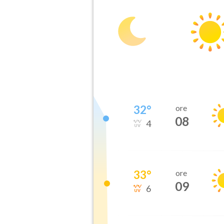
32
°
ore
08
4
33
°
ore
09
6