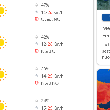
47
%
11
-
26
Km/h
Ovest NO
Met
Fer
42
%
int
12
-
26
Km/h
La 
sett
Nord O
nuov
11 e
38
%
anc
14
-
25
Km/h
Nord NO
34
%
15
-
25
Km/h