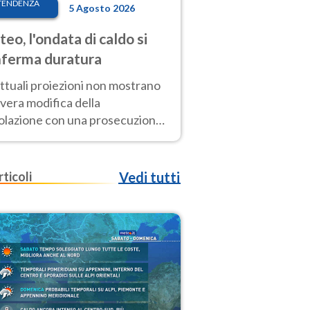
TENDENZA
5 Agosto 2026
eo, l'ondata di caldo si
ferma duratura
ttuali proiezioni non mostrano
vera modifica della
colazione con una prosecuzione
caldo fuori scala per molti
ni, compresa la settimana di
ragosto
rticoli
Vedi tutti