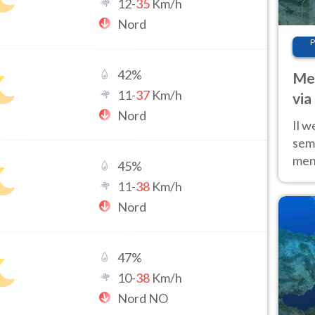
12
-
35
Km/h
Nord
P
42
%
Met
11
-
37
Km/h
via
Nord
cal
Il w
sem
ment
45
%
fino
11
-
38
Km/h
calo
Nord
47
%
10
-
38
Km/h
Nord NO