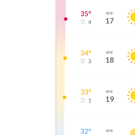
35
°
ore
17
4
34
°
ore
18
3
33
°
ore
19
1
32
°
ore