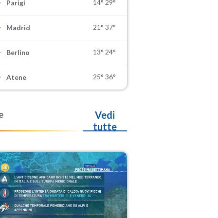
14°
29°
Parigi
21°
37°
Madrid
13°
24°
Berlino
25°
36°
Atene
e
Vedi
tutte