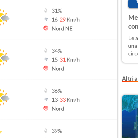
31
%
Met
16
-
29
Km/h
con
Nord NE
Le a
una 
34
%
cir
15
-
31
Km/h
del 
Nord
gior
Fer
Altri a
36
%
13
-
33
Km/h
Nord
39
%