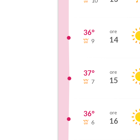
10
36
°
ore
14
9
37
°
ore
15
7
36
°
ore
16
6