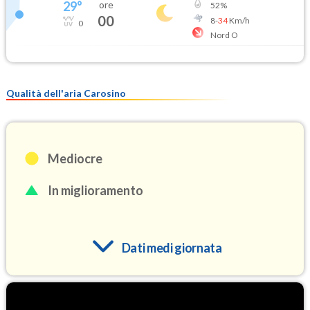
29
°
ore
52
%
00
8
-
34
Km/h
0
Nord O
Qualità dell'aria Carosino
Mediocre
In miglioramento
Dati medi giornata
O3