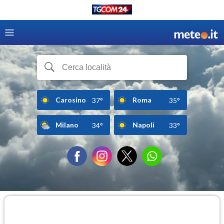
Carosino
Roma
37°
35°
Milano
Napoli
34°
33°