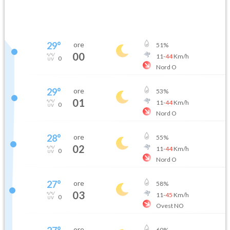
29
°
ore
51
%
00
11
-
44
Km/h
0
Nord O
29
°
ore
53
%
01
11
-
44
Km/h
0
Nord O
28
°
ore
55
%
02
11
-
44
Km/h
0
Nord O
27
°
ore
58
%
03
11
-
45
Km/h
0
Ovest NO
ore
60
%