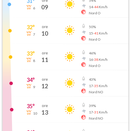
31
°
ore
54
%
09
14
-
44
Km/h
6
Nord O
32
°
ore
50
%
10
15
-
41
Km/h
7
Nord O
33
°
ore
46
%
11
16
-
38
Km/h
8
Nord O
34
°
ore
43
%
12
17
-
35
Km/h
9
Nord NO
35
°
ore
39
%
13
17
-
31
Km/h
10
Nord NO