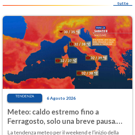
tutte
TENDENZA
6 Agosto 2026
Meteo: caldo estremo fino a
Ferragosto, solo una breve pausa.
Ecco dove
La tendenza meteo per il weekend e l'inizio della