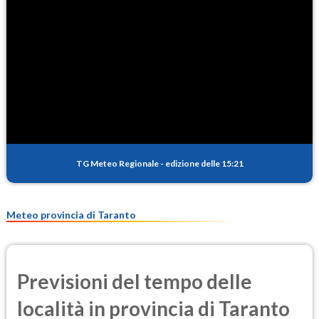
104.9
(Ozono)
NO2
2.4
(Diossido di azoto)
SO2
3.5
(Anidride solforosa)
PM10
18.0
(Materia particolata)
TG Meteo Regionale
-
edizione delle 15:21
PM25
10.7
(Materia particolata)
Meteo provincia di Taranto
Previsioni del tempo delle
località in provincia di Taranto