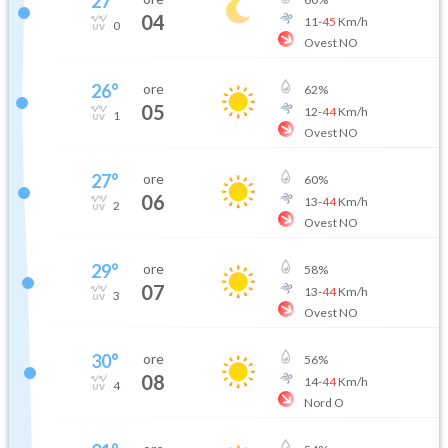
27
°
04
11
-
45
Km/h
0
Ovest NO
26
°
ore
62
%
05
12
-
44
Km/h
1
Ovest NO
27
°
ore
60
%
06
13
-
44
Km/h
2
Ovest NO
29
°
ore
58
%
07
13
-
44
Km/h
3
Ovest NO
30
°
ore
56
%
08
14
-
44
Km/h
4
Nord O