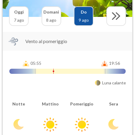
Oggi
Domani
Do
7 ago
8 ago
9 ago
Vento al pomeriggio
05:55
19:56
Luna calante
Notte
Mattino
Pomeriggio
Sera