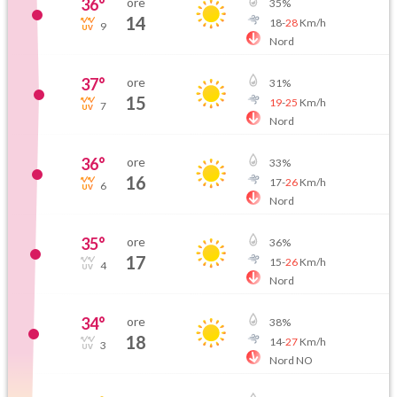
36
°
ore
35
%
14
18
-
28
Km/h
9
Nord
37
°
ore
31
%
15
19
-
25
Km/h
7
Nord
36
°
ore
33
%
16
17
-
26
Km/h
6
Nord
35
°
ore
36
%
17
15
-
26
Km/h
4
Nord
34
°
ore
38
%
18
14
-
27
Km/h
3
Nord NO