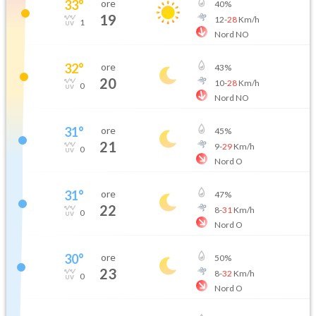
33
°
ore
40
%
19
12
-
28
Km/h
1
Nord NO
32
°
ore
43
%
20
10
-
28
Km/h
0
Nord NO
31
°
ore
45
%
21
9
-
29
Km/h
0
Nord O
31
°
ore
47
%
22
8
-
31
Km/h
0
Nord O
30
°
ore
50
%
23
8
-
32
Km/h
0
Nord O