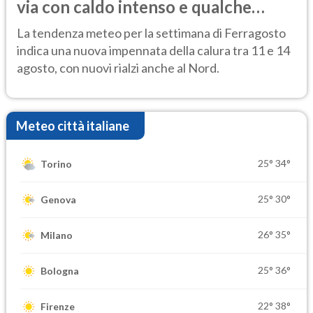
via con caldo intenso e qualche
temporale
La tendenza meteo per la settimana di Ferragosto
indica una nuova impennata della calura tra 11 e 14
agosto, con nuovi rialzi anche al Nord.
Meteo città italiane
25°
34°
Torino
25°
30°
Genova
26°
35°
Milano
25°
36°
Bologna
22°
38°
Firenze