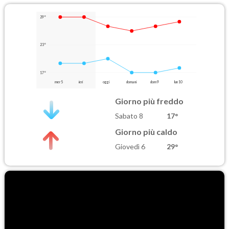
29°
23°
17°
mer 5
ieri
oggi
domani
dom 9
lun 10
Giorno più freddo
Sabato 8
17°
Giorno più caldo
Giovedì 6
29°