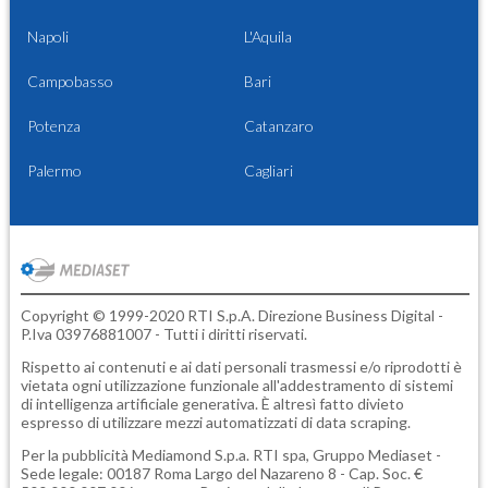
Napoli
L'Aquila
Campobasso
Bari
Potenza
Catanzaro
Palermo
Cagliari
Copyright © 1999-2020 RTI S.p.A. Direzione Business Digital -
P.Iva 03976881007 - Tutti i diritti riservati.
Rispetto ai contenuti e ai dati personali trasmessi e/o riprodotti è
vietata ogni utilizzazione funzionale all'addestramento di sistemi
di intelligenza artificiale generativa. È altresì fatto divieto
espresso di utilizzare mezzi automatizzati di data scraping.
Per la pubblicità
Mediamond S.p.a.
RTI spa, Gruppo Mediaset -
Sede legale: 00187 Roma Largo del Nazareno 8 - Cap. Soc. €