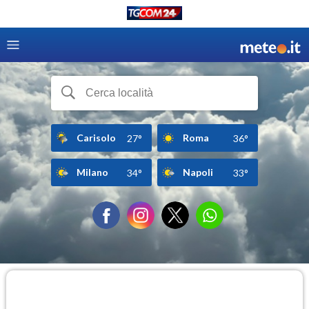
Carisolo
Roma
27°
36°
Milano
Napoli
34°
33°