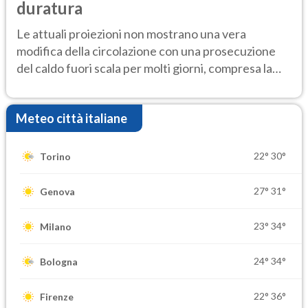
duratura
Le attuali proiezioni non mostrano una vera
modifica della circolazione con una prosecuzione
del caldo fuori scala per molti giorni, compresa la
settimana di Ferragosto
Meteo città italiane
22°
30°
Torino
27°
31°
Genova
23°
34°
Milano
24°
34°
Bologna
22°
36°
Firenze