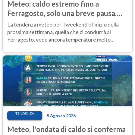
Meteo: caldo estremo fino a
Ferragosto, solo una breve pausa.
Ecco dove
La tendenza meteo per il weekend e l'inizio della
prossima settimana, quella che ci condurrà al
Ferragosto, vede ancora temperature molto
elevate
TENDENZA
5 Agosto 2026
Meteo, l'ondata di caldo si conferma