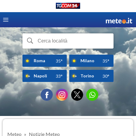
Roma
Milano
35°
35°
Napoli
Torino
33°
30°
Meteo
Notizie Meteo