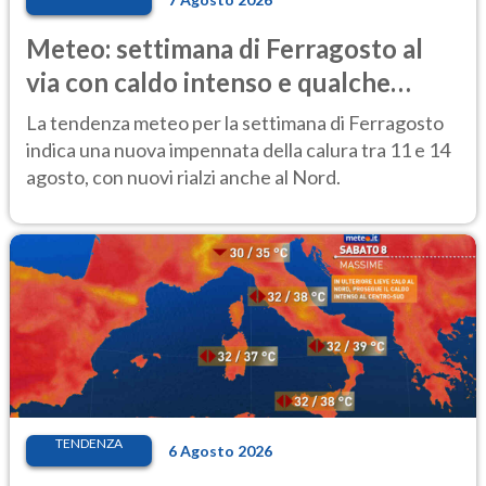
Meteo: settimana di Ferragosto al
via con caldo intenso e qualche
temporale
La tendenza meteo per la settimana di Ferragosto
indica una nuova impennata della calura tra 11 e 14
agosto, con nuovi rialzi anche al Nord.
TENDENZA
6 Agosto 2026