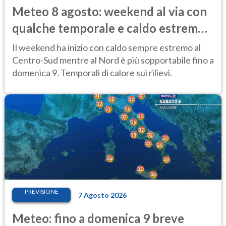
Meteo 8 agosto: weekend al via con
qualche temporale e caldo estremo
al Centro-Sud
Il weekend ha inizio con caldo sempre estremo al
Centro-Sud mentre al Nord è più sopportabile fino a
domenica 9. Temporali di calore sui rilievi.
PREVISIONE
7 Agosto 2026
Meteo: fino a domenica 9 breve