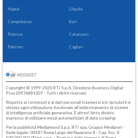
Napoli
L'Aquila
Campobasso
Bari
Potenza
Catanzaro
Palermo
Cagliari
Copyright © 1999-2020 RTI S.p.A. Direzione Business Digital -
P.Iva 03976881007 - Tutti i diritti riservati.
Rispetto ai contenuti e ai dati personali trasmessi e/o riprodotti è
vietata ogni utilizzazione funzionale all'addestramento di sistemi
di intelligenza artificiale generativa. È altresì fatto divieto
espresso di utilizzare mezzi automatizzati di data scraping.
Per la pubblicità
Mediamond S.p.a.
RTI spa, Gruppo Mediaset -
Sede legale: 00187 Roma Largo del Nazareno 8 - Cap. Soc. €
500.000.007,00 int. vers. - Registro delle Imprese di Roma,