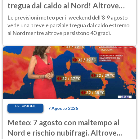
tregua dal caldo al Nord! Altrove
calura e afa
Le previsioni meteo per il weekend dell'8-9 agosto
vede una breve e parziale tregua dal caldo estremo
al Nord mentre altrove persistono 40 gradi.
PREVISIONE
7 Agosto 2026
Meteo: 7 agosto con maltempo al
Nord e rischio nubifragi. Altrove