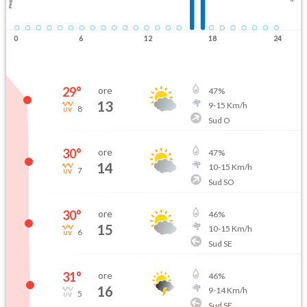
Pioggia
0
6
12
18
24
29
°
ore
47
%
13
9
-
15
Km/h
8
Sud O
30
°
ore
47
%
14
10
-
15
Km/h
7
Sud SO
30
°
ore
46
%
15
10
-
15
Km/h
6
Sud SE
31
°
ore
46
%
16
9
-
14
Km/h
5
Sud SE