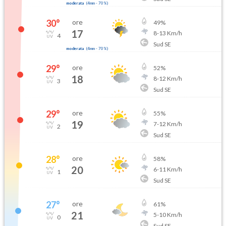
moderata
(
4mm
-
70
%)
30
°
ore
49
%
17
8
-
13
Km/h
4
Sud SE
moderata
(
4mm
-
70
%)
29
°
ore
52
%
18
8
-
12
Km/h
3
Sud SE
29
°
ore
55
%
19
7
-
12
Km/h
2
Sud SE
28
°
ore
58
%
20
6
-
11
Km/h
1
Sud SE
27
°
ore
61
%
21
5
-
10
Km/h
0
Sud SE