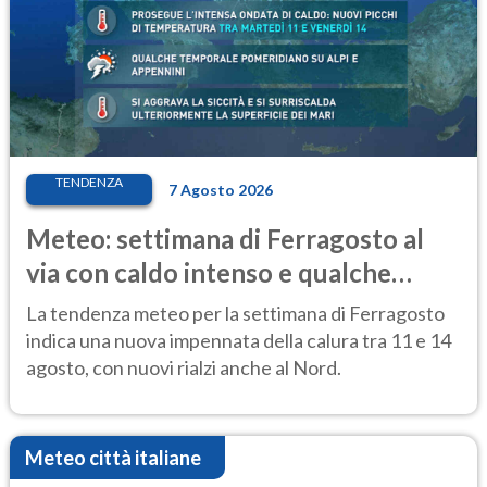
TENDENZA
7 Agosto 2026
Meteo: settimana di Ferragosto al
via con caldo intenso e qualche
temporale
La tendenza meteo per la settimana di Ferragosto
indica una nuova impennata della calura tra 11 e 14
agosto, con nuovi rialzi anche al Nord.
Meteo città italiane