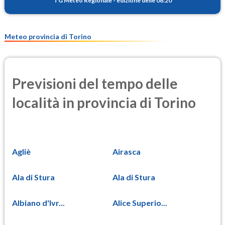
TG Meteo Regionale
-
edizione delle 08:20
PM25
7.1
(Materia particolata)
Meteo provincia di Torino
Previsioni del tempo delle
località in provincia di Torino
Agliè
Airasca
Ala di Stura
Ala di Stura
Albiano d'Ivr...
Alice Superio...