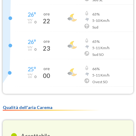
26
°
ore
63
%
22
5
-
10
Km/h
0
Sud
26
°
ore
65
%
23
5
-
11
Km/h
0
Sud SO
25
°
ore
66
%
00
5
-
11
Km/h
0
Ovest SO
Qualità dell'aria Carema
Accettabile