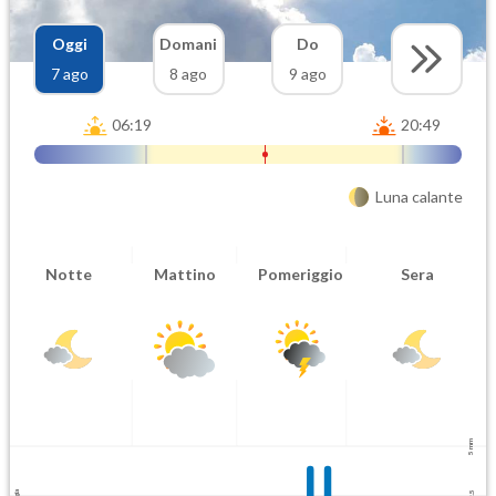
Oggi
Domani
Do
7 ago
8 ago
9 ago
06:19
20:49
Luna calante
Notte
Mattino
Pomeriggio
Sera
5 mm
2.5