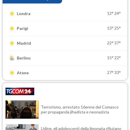
12°
24°
Londra
13°
25°
Parigi
22°
37°
Madrid
15°
22°
Berlino
27°
33°
Atene
Terrorismo, arrestato 16enne del Comasco
per propaganda jihadista e neonazista
Udine, gli adolescenti della limonata rifiutano