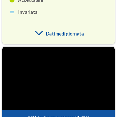
Invariata
Dati medi giornata
O3
80.9
(Ozono)
NO2
2.3
(Diossido di azoto)
SO2
0.2
(Anidride solforosa)
PM10
10.4
(Materia particolata)