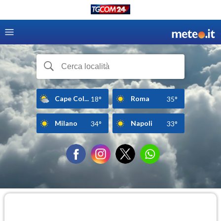
Cape Col...
Roma
18°
35°
Milano
Napoli
34°
33°