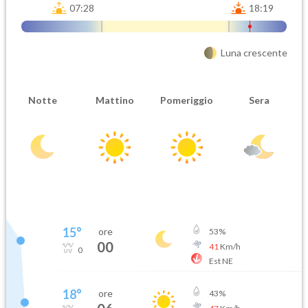
07:28
18:19
Luna crescente
Notte
Mattino
Pomeriggio
Sera
15
°
ore
53
%
00
41
Km/h
0
Est NE
18
°
ore
43
%