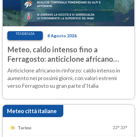
TENDENZA
8 Agosto 2026
Meteo, caldo intenso fino a
Ferragosto: anticiclone africano
ancora protagonista
Anticiclone africano in rinforzo: caldo intenso in
aumento nei prossimi giorni, con valori estremi
verso Ferragosto su gran parte d’Italia
Meteo città italiane
22°
33°
Torino