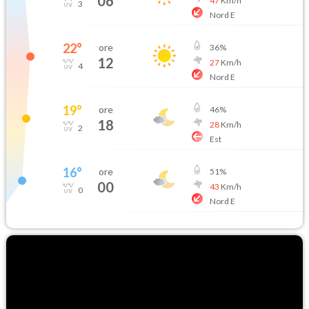
06
47
Km/h
3
Nord E
22
°
ore
36
%
12
27
Km/h
4
Nord E
19
°
ore
46
%
18
28
Km/h
2
Est
16
°
ore
51
%
00
43
Km/h
0
Nord E