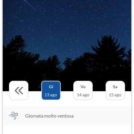
Gi
Ve
Sa
13 ago
14 ago
15 ago
Giornata molto ventosa