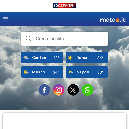
Canton
Roma
28°
36°
Milano
Napoli
34°
33°