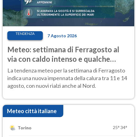
TENDENZA
7 Agosto 2026
Meteo: settimana di Ferragosto al
via con caldo intenso e qualche
temporale
La tendenza meteo per la settimana di Ferragosto
indica una nuova impennata della calura tra 11 e 14
agosto, con nuovi rialzi anche al Nord.
Meteo città italiane
25°
34°
Torino