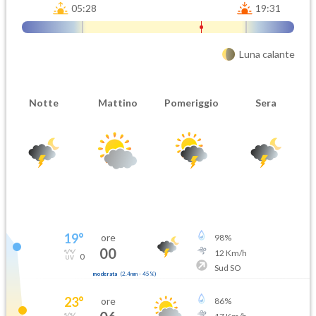
05:28
19:31
Luna calante
Notte
Mattino
Pomeriggio
Sera
19
°
ore
98
%
00
12
Km/h
0
Sud SO
moderata
(
2.4mm
-
45
%)
23
°
ore
86
%