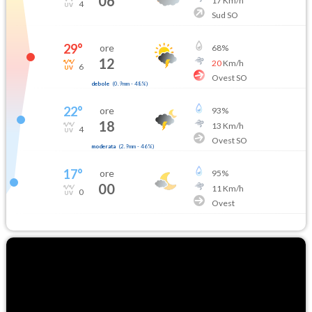
06
17
Km/h
4
Sud SO
29
°
ore
68
%
12
20
Km/h
6
Ovest SO
debole
(
0.9mm
-
48
%)
22
°
ore
93
%
18
13
Km/h
4
Ovest SO
moderata
(
2.9mm
-
46
%)
17
°
ore
95
%
00
11
Km/h
0
Ovest