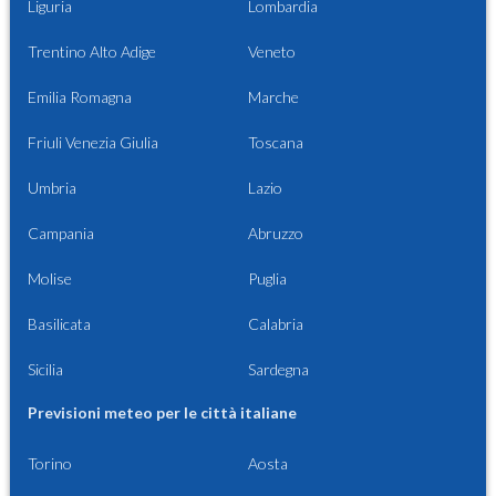
Liguria
Lombardia
Trentino Alto Adige
Veneto
Emilia Romagna
Marche
Friuli Venezia Giulia
Toscana
Umbria
Lazio
Campania
Abruzzo
Molise
Puglia
Basilicata
Calabria
Sicilia
Sardegna
Previsioni meteo per le città italiane
Torino
Aosta