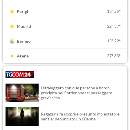
13°
25°
Parigi
22°
37°
Madrid
15°
22°
Berlino
27°
33°
Atene
Ultraleggero con due persone a bordo
precipita nel Pordenonese: passeggero
gravissimo
Ragazzina fa scoprire presunto molestatore
seriale: denunciato un 60enne