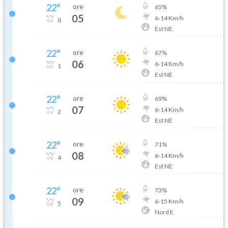
22
°
ore
65
%
05
6
-
14
Km/h
0
Est NE
22
°
ore
67
%
06
6
-
14
Km/h
1
Est NE
22
°
ore
69
%
07
6
-
14
Km/h
2
Est NE
22
°
ore
71
%
08
6
-
14
Km/h
4
Est NE
22
°
ore
73
%
09
6
-
15
Km/h
5
Nord E