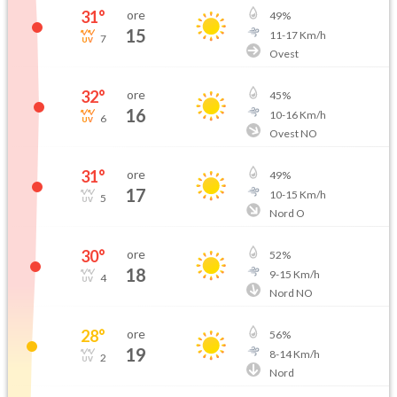
31
°
ore
49
%
15
11
-
17
Km/h
7
Ovest
32
°
ore
45
%
16
10
-
16
Km/h
6
Ovest NO
31
°
ore
49
%
17
10
-
15
Km/h
5
Nord O
30
°
ore
52
%
18
9
-
15
Km/h
4
Nord NO
28
°
ore
56
%
19
8
-
14
Km/h
2
Nord