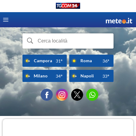
Campora
Roma
31°
36°
Milano
Napoli
34°
33°