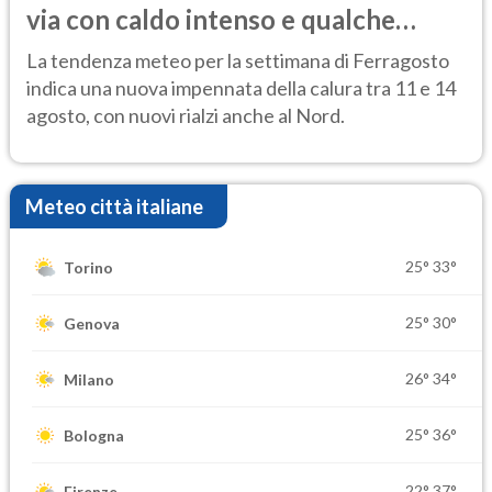
via con caldo intenso e qualche
temporale
La tendenza meteo per la settimana di Ferragosto
indica una nuova impennata della calura tra 11 e 14
agosto, con nuovi rialzi anche al Nord.
Meteo città italiane
25°
33°
Torino
25°
30°
Genova
26°
34°
Milano
25°
36°
Bologna
22°
37°
Firenze