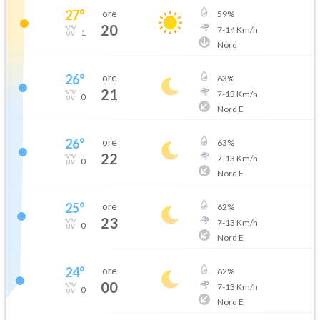
27
°
ore
59
%
20
7
-
14
Km/h
1
Nord
26
°
ore
63
%
21
7
-
13
Km/h
0
Nord E
26
°
ore
63
%
22
7
-
13
Km/h
0
Nord E
25
°
ore
62
%
23
7
-
13
Km/h
0
Nord E
24
°
ore
62
%
00
7
-
13
Km/h
0
Nord E