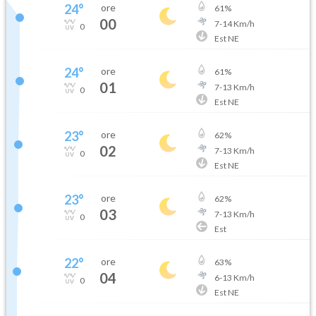
24
°
ore
61
%
00
7
-
14
Km/h
0
Est NE
24
°
ore
61
%
01
7
-
13
Km/h
0
Est NE
23
°
ore
62
%
02
7
-
13
Km/h
0
Est NE
23
°
ore
62
%
03
7
-
13
Km/h
0
Est
22
°
ore
63
%
04
6
-
13
Km/h
0
Est NE