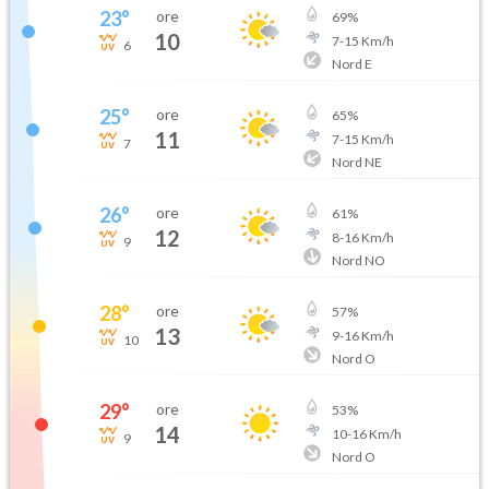
23
°
ore
69
%
10
7
-
15
Km/h
6
Nord E
25
°
ore
65
%
11
7
-
15
Km/h
7
Nord NE
26
°
ore
61
%
12
8
-
16
Km/h
9
Nord NO
28
°
ore
57
%
13
9
-
16
Km/h
10
Nord O
29
°
ore
53
%
14
10
-
16
Km/h
9
Nord O