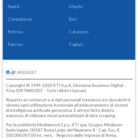
Napoli
L'Aquila
Campobasso
Bari
Potenza
Catanzaro
Palermo
Cagliari
Copyright © 1999-2020 RTI S.p.A. Direzione Business Digital -
P.Iva 03976881007 - Tutti i diritti riservati.
Rispetto ai contenuti e ai dati personali trasmessi e/o riprodotti è
vietata ogni utilizzazione funzionale all'addestramento di sistemi
di intelligenza artificiale generativa. È altresì fatto divieto
espresso di utilizzare mezzi automatizzati di data scraping.
Per la pubblicità
Mediamond S.p.a.
RTI spa, Gruppo Mediaset -
Sede legale: 00187 Roma Largo del Nazareno 8 - Cap. Soc. €
500.000.007,00 int. vers. - Registro delle Imprese di Roma,