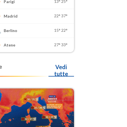
13°
25°
Parigi
22°
37°
Madrid
15°
22°
Berlino
27°
33°
Atene
e
Vedi
tutte