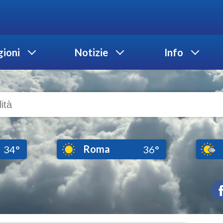
ioni
Notizie
Info
Roma
34°
36°