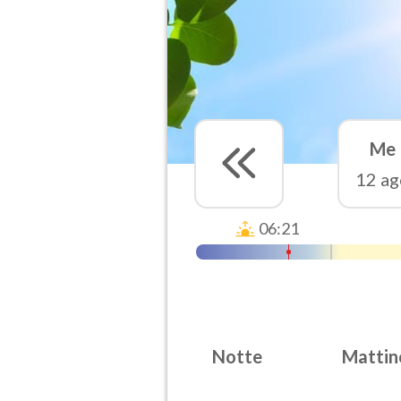
Me
12 ag
06:21
Notte
Mattin