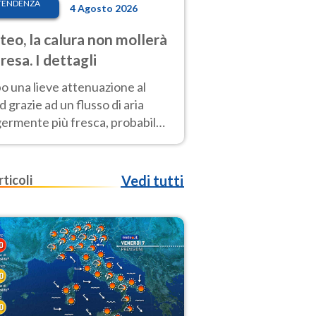
TENDENZA
4 Agosto 2026
eo, la calura non mollerà
presa. I dettagli
o una lieve attenuazione al
 grazie ad un flusso di aria
germente più fresca, probabile
o rinforzo dell’anticiclone
icano entro Ferragosto
rticoli
Vedi tutti