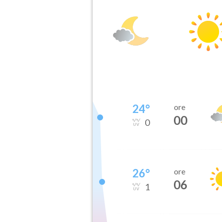
24
°
ore
00
0
26
°
ore
06
1