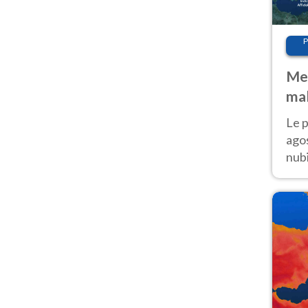
P
Met
mal
fin
Le p
agos
nubi
Cen
mol