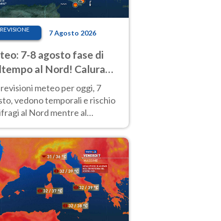
REVISIONE
7 Agosto 2026
eo: 7-8 agosto fase di
tempo al Nord! Calura
o a Ferragosto
revisioni meteo per oggi, 7
to, vedono temporali e rischio
fragi al Nord mentre al
tro-Sud sole e caldo sempre
to intenso.