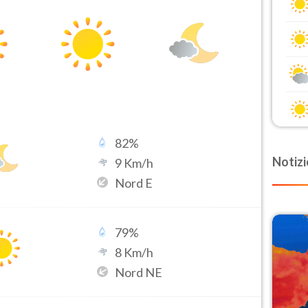
82
%
Notizi
9
Km/h
Nord E
79
%
8
Km/h
Nord NE