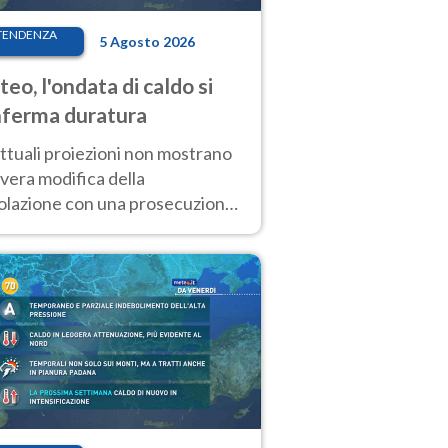
TENDENZA
5 Agosto 2026
eo, l'ondata di caldo si
ferma duratura
ttuali proiezioni non mostrano
vera modifica della
colazione con una prosecuzione
caldo fuori scala per molti
ni, compresa la settimana di
ragosto