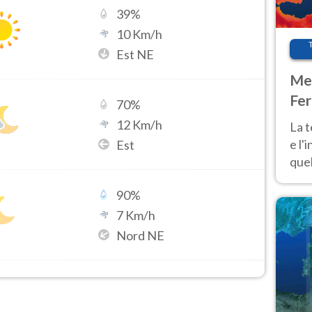
39
%
10
Km/h
Est NE
Met
Fer
70
%
pau
12
Km/h
La 
e l'
Est
quel
Fer
90
%
tem
7
Km/h
Nord NE