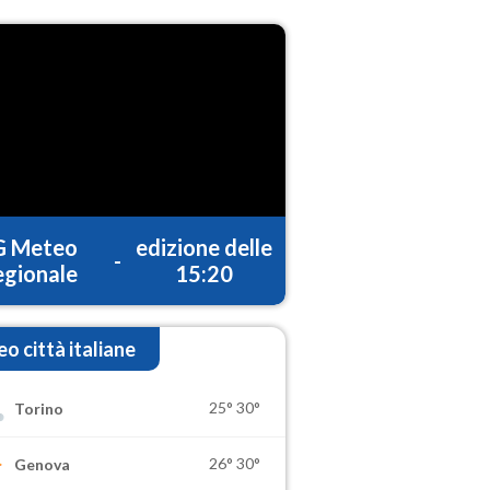
G Meteo
edizione delle
-
gionale
15:20
o città italiane
25°
30°
Torino
26°
30°
Genova