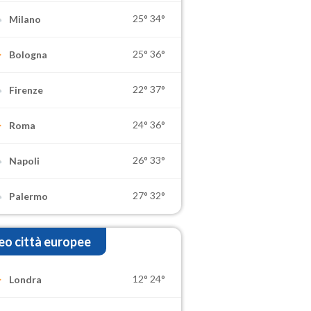
25°
34°
Milano
25°
36°
Bologna
22°
37°
Firenze
24°
36°
Roma
26°
33°
Napoli
27°
32°
Palermo
o città europee
12°
24°
Londra