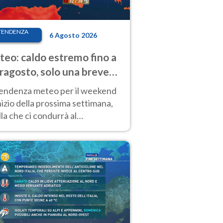
TENDENZA
6 Agosto 2026
eo: caldo estremo fino a
ragosto, solo una breve
sa. Ecco dove
tendenza meteo per il weekend
inizio della prossima settimana,
la che ci condurrà al
ragosto, vede ancora
perature molto elevate