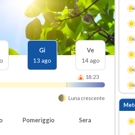
Gi
Ve
o
13 ago
14 ago
18:23
Luna crescente
Mete
o
Pomeriggio
Sera