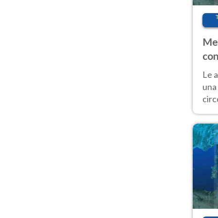
Met
con
Le a
una 
cir
del 
gior
Fer