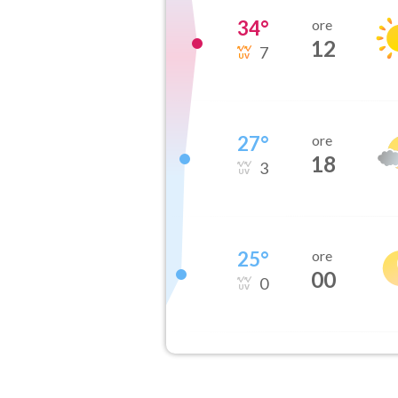
34
°
ore
12
7
27
°
ore
18
3
25
°
ore
00
0