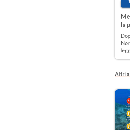
Met
la 
Dop
Nord
leg
nuov
afr
Altri a