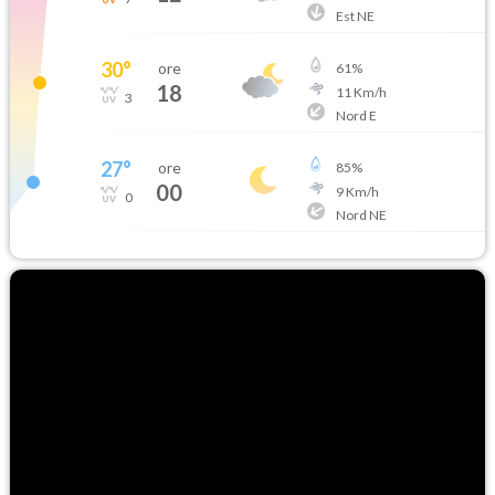
Est NE
30
°
ore
61
%
18
11
Km/h
3
Nord E
27
°
ore
85
%
00
9
Km/h
0
Nord NE