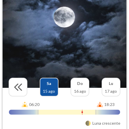
Sa
Do
Lu
15 ago
16 ago
17 ago
06:20
18:23
Luna crescente