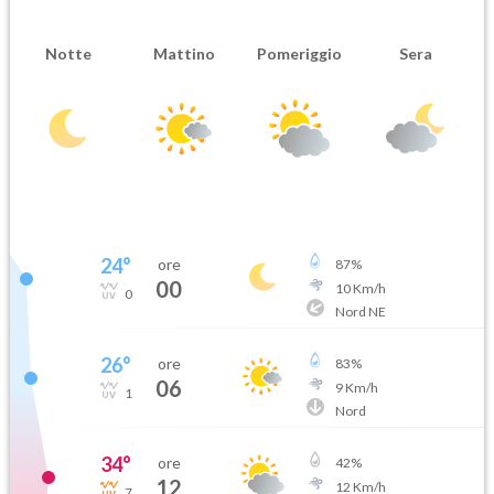
Notte
Mattino
Pomeriggio
Sera
24
°
ore
87
%
00
10
Km/h
0
Nord NE
26
°
ore
83
%
06
9
Km/h
1
Nord
34
°
ore
42
%
12
12
Km/h
7