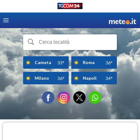
Cameta
Roma
33°
36°
Milano
Napoli
36°
34°