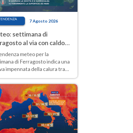
TENDENZA
7 Agosto 2026
eo: settimana di
ragosto al via con caldo
enso e qualche temporale
tendenza meteo per la
imana di Ferragosto indica una
a impennata della calura tra
 14 agosto, con nuovi rialzi
he al Nord.