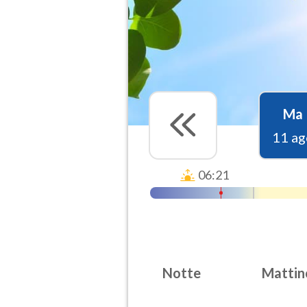
Ma
11 ag
06:21
Notte
Mattin