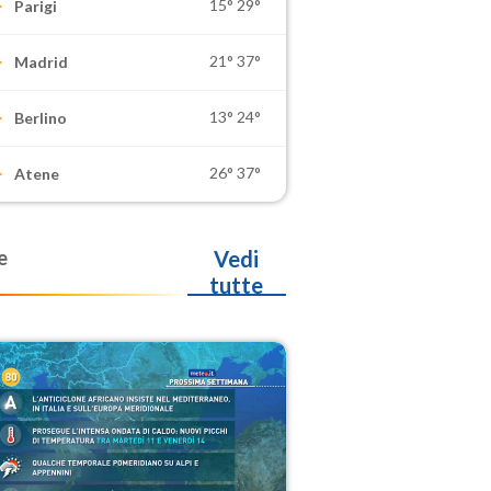
15°
29°
Parigi
21°
37°
Madrid
13°
24°
Berlino
26°
37°
Atene
e
Vedi
tutte