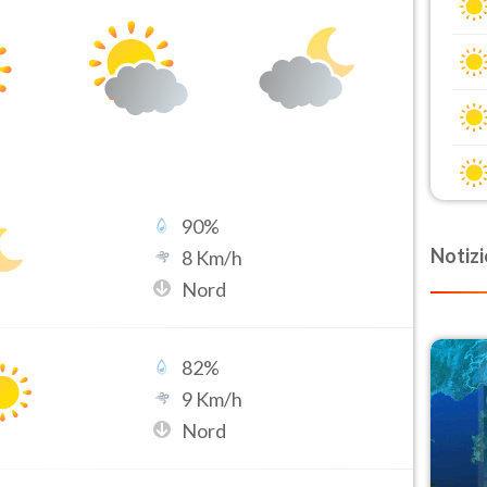
90
%
Notizi
8
Km/h
Nord
82
%
9
Km/h
Nord