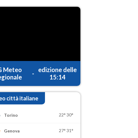
G Meteo
edizione delle
-
gionale
15:14
o città italiane
22°
30°
Torino
27°
31°
Genova