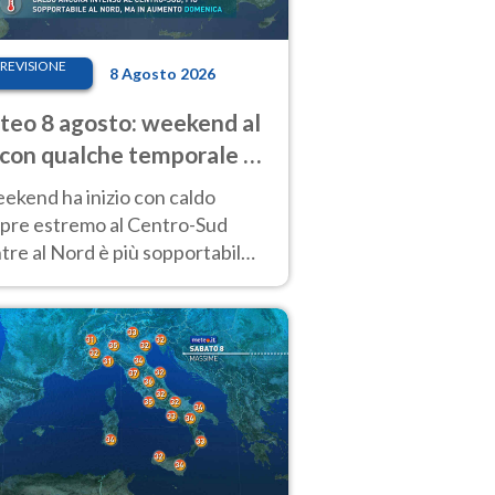
REVISIONE
8 Agosto 2026
eo 8 agosto: weekend al
 con qualche temporale e
do estremo al Centro-Sud
eekend ha inizio con caldo
pre estremo al Centro-Sud
re al Nord è più sopportabile
 a domenica 9. Temporali di
re sui rilievi.