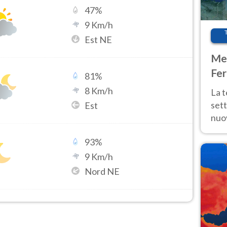
47
%
9
Km/h
Est NE
Met
Fer
81
%
int
8
Km/h
La 
sett
Est
nuov
11 e
93
%
anc
9
Km/h
Nord NE