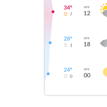
34
°
ore
12
7
28
°
ore
18
1
24
°
ore
00
0