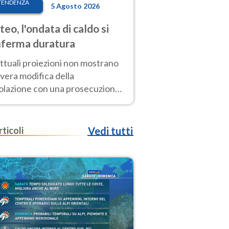
TENDENZA
5 Agosto 2026
eo, l'ondata di caldo si
ferma duratura
ttuali proiezioni non mostrano
vera modifica della
colazione con una prosecuzione
caldo fuori scala per molti
ni, compresa la settimana di
ragosto
rticoli
Vedi tutti