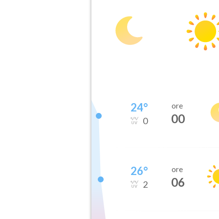
24
°
ore
00
0
26
°
ore
06
2