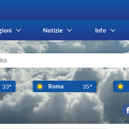
ioni
Notizie
Info
Roma
33°
35°