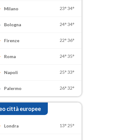
23°
34°
Milano
24°
34°
Bologna
22°
36°
Firenze
24°
35°
Roma
25°
33°
Napoli
26°
32°
Palermo
o città europee
13°
25°
Londra