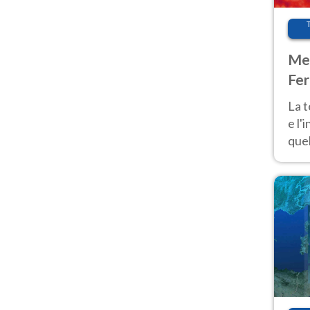
Met
Fer
pau
La 
e l'
quel
Fer
tem