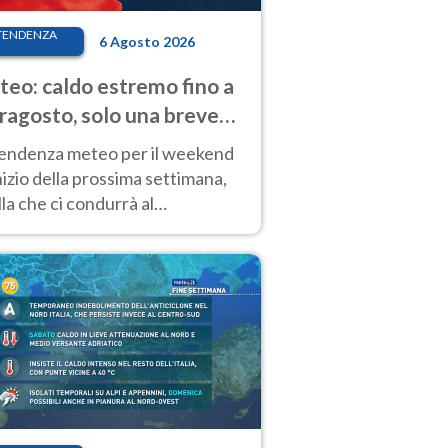
TENDENZA
6 Agosto 2026
eo: caldo estremo fino a
ragosto, solo una breve
sa. Ecco dove
tendenza meteo per il weekend
inizio della prossima settimana,
la che ci condurrà al
ragosto, vede ancora
perature molto elevate