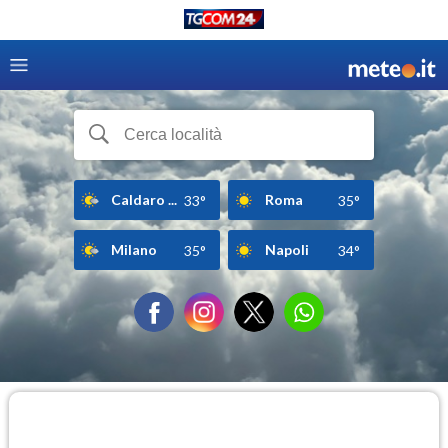
Caldaro ...
Roma
33°
35°
Milano
Napoli
35°
34°