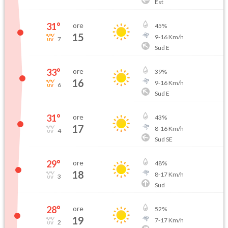
Est
31
°
ore
45
%
15
9
-
16
Km/h
7
Sud E
33
°
ore
39
%
16
9
-
16
Km/h
6
Sud E
31
°
ore
43
%
17
8
-
16
Km/h
4
Sud SE
29
°
ore
48
%
18
8
-
17
Km/h
3
Sud
28
°
ore
52
%
19
7
-
17
Km/h
2