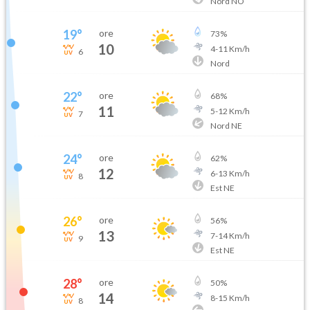
Nord NO
19
°
ore
73
%
10
4
-
11
Km/h
6
Nord
22
°
ore
68
%
11
5
-
12
Km/h
7
Nord NE
24
°
ore
62
%
12
6
-
13
Km/h
8
Est NE
26
°
ore
56
%
13
7
-
14
Km/h
9
Est NE
28
°
ore
50
%
14
8
-
15
Km/h
8