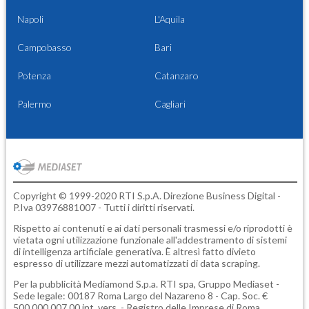
Napoli
L'Aquila
Campobasso
Bari
Potenza
Catanzaro
Palermo
Cagliari
Copyright © 1999-2020 RTI S.p.A. Direzione Business Digital -
P.Iva 03976881007 - Tutti i diritti riservati.
Rispetto ai contenuti e ai dati personali trasmessi e/o riprodotti è
vietata ogni utilizzazione funzionale all'addestramento di sistemi
di intelligenza artificiale generativa. È altresì fatto divieto
espresso di utilizzare mezzi automatizzati di data scraping.
Per la pubblicità
Mediamond S.p.a.
RTI spa, Gruppo Mediaset -
Sede legale: 00187 Roma Largo del Nazareno 8 - Cap. Soc. €
500.000.007,00 int. vers. - Registro delle Imprese di Roma,