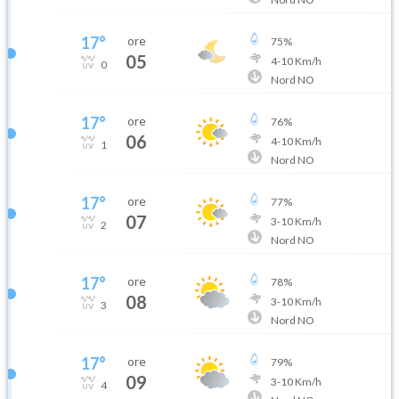
17
°
ore
75
%
05
4
-
10
Km/h
0
Nord NO
17
°
ore
76
%
06
4
-
10
Km/h
1
Nord NO
17
°
ore
77
%
07
3
-
10
Km/h
2
Nord NO
17
°
ore
78
%
08
3
-
10
Km/h
3
Nord NO
17
°
ore
79
%
09
3
-
10
Km/h
4