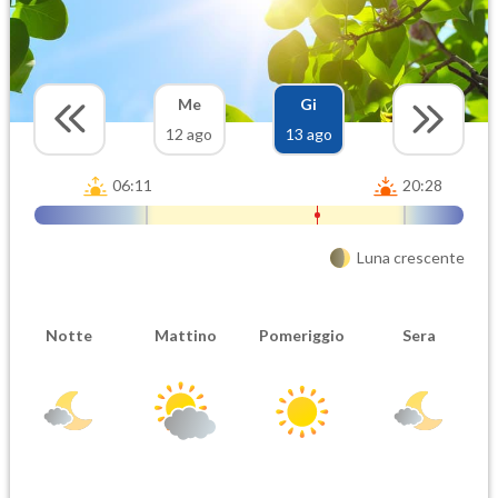
Me
Gi
12 ago
13 ago
06:11
20:28
Luna crescente
Notte
Mattino
Pomeriggio
Sera