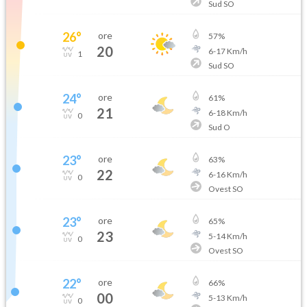
Sud SO
26
°
ore
57
%
20
6
-
17
Km/h
1
Sud SO
24
°
ore
61
%
21
6
-
18
Km/h
0
Sud O
23
°
ore
63
%
22
6
-
16
Km/h
0
Ovest SO
23
°
ore
65
%
23
5
-
14
Km/h
0
Ovest SO
22
°
ore
66
%
00
5
-
13
Km/h
0