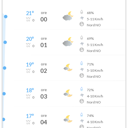
21
°
ore
68
%
00
5
-
11
Km/h
0
Nord NO
20
°
ore
69
%
01
5
-
11
Km/h
0
Nord NO
19
°
ore
71
%
02
5
-
10
Km/h
0
Nord NO
18
°
ore
72
%
03
4
-
10
Km/h
0
Nord NO
17
°
ore
74
%
04
4
-
10
Km/h
0
Nord NO