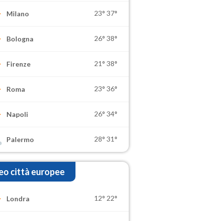
23°
37°
Milano
26°
38°
Bologna
21°
38°
Firenze
23°
36°
Roma
26°
34°
Napoli
28°
31°
Palermo
o città europee
12°
22°
Londra