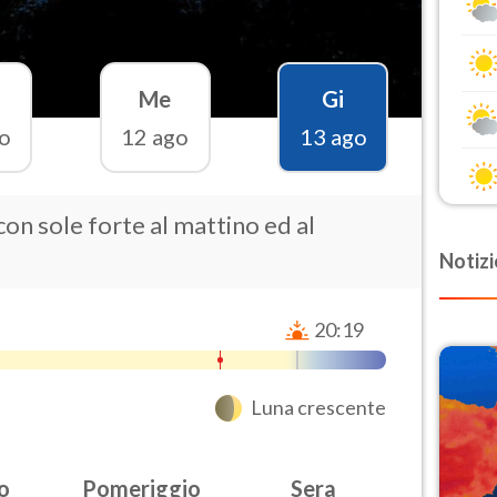
Me
Gi
o
12 ago
13 ago
con sole forte al mattino ed al
Notizi
20:19
Luna crescente
o
Pomeriggio
Sera