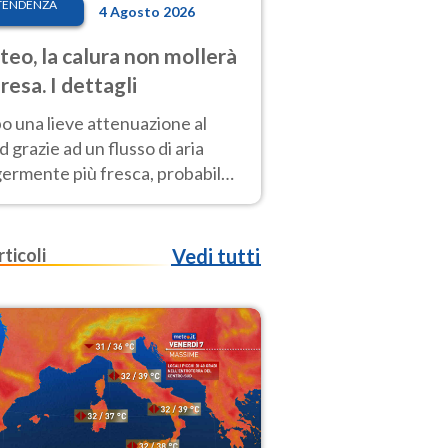
TENDENZA
4 Agosto 2026
eo, la calura non mollerà
presa. I dettagli
o una lieve attenuazione al
 grazie ad un flusso di aria
germente più fresca, probabile
o rinforzo dell’anticiclone
icano entro Ferragosto
rticoli
Vedi tutti