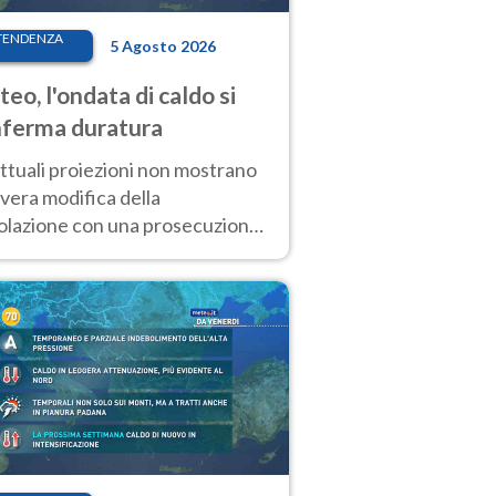
TENDENZA
5 Agosto 2026
eo, l'ondata di caldo si
ferma duratura
ttuali proiezioni non mostrano
vera modifica della
colazione con una prosecuzione
caldo fuori scala per molti
ni, compresa la settimana di
ragosto