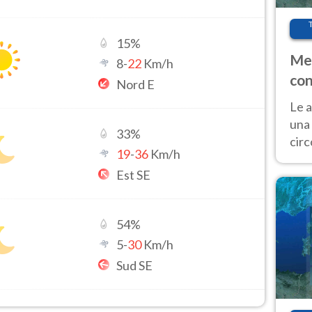
15
%
Met
8
-
22
Km/h
con
Nord E
Le a
una 
33
%
cir
19
-
36
Km/h
del 
Est SE
gior
Fer
54
%
5
-
30
Km/h
Sud SE