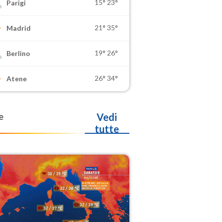
15°
23°
Parigi
21°
35°
Madrid
19°
26°
Berlino
26°
34°
Atene
e
Vedi
tutte