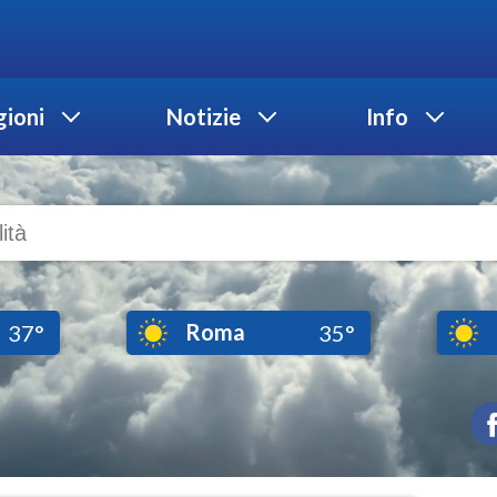
ioni
Notizie
Info
Roma
37°
35°