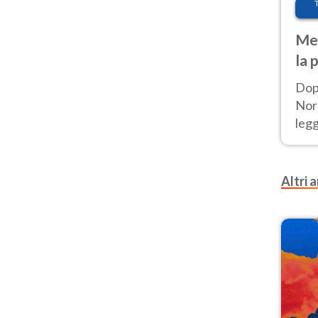
Met
la 
Dop
Nord
leg
nuov
afr
Altri a