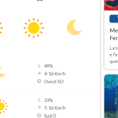
Met
Fer
pau
La 
e l'
quel
49
%
Fer
4
-
16
Km/h
tem
Ovest SO
33
%
7
-
16
Km/h
Sud O