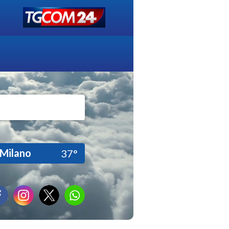
Milano
37°