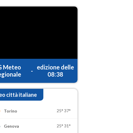
G Meteo
edizione delle
-
gionale
08:38
o città italiane
25°
37°
Torino
25°
31°
Genova