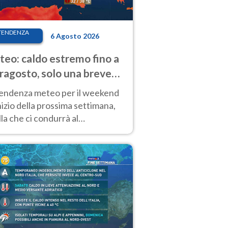
TENDENZA
6 Agosto 2026
eo: caldo estremo fino a
ragosto, solo una breve
sa. Ecco dove
tendenza meteo per il weekend
inizio della prossima settimana,
la che ci condurrà al
ragosto, vede ancora
perature molto elevate