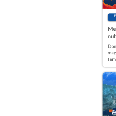
P
Met
nub
Sud
Doma
magg
temp
sem
prev