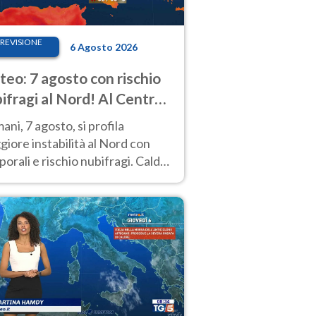
REVISIONE
6 Agosto 2026
eo: 7 agosto con rischio
ifragi al Nord! Al Centro-
 caldo estremo
ni, 7 agosto, si profila
iore instabilità al Nord con
orali e rischio nubifragi. Caldo
pre estremo al Centro-Sud. Le
isioni.