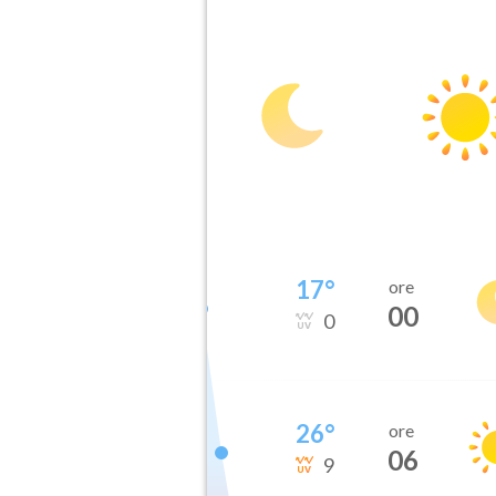
17
°
ore
00
0
26
°
ore
06
9