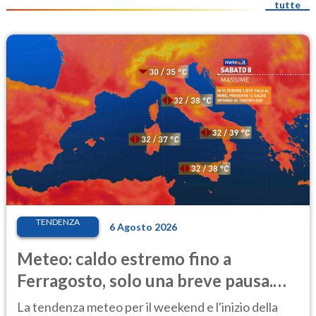
tutte
TENDENZA
6 Agosto 2026
Meteo: caldo estremo fino a
Ferragosto, solo una breve pausa.
Ecco dove
La tendenza meteo per il weekend e l'inizio della