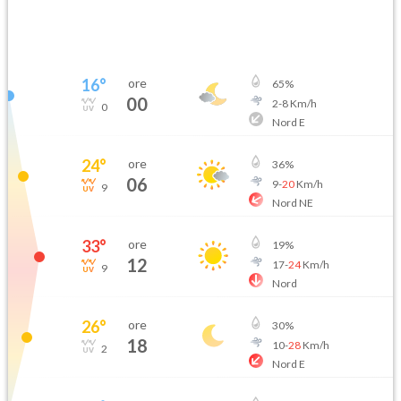
16
°
ore
65
%
00
2
-
8
Km/h
0
Nord E
24
°
ore
36
%
06
9
-
20
Km/h
9
Nord NE
33
°
ore
19
%
12
17
-
24
Km/h
9
Nord
26
°
ore
30
%
18
10
-
28
Km/h
2
Nord E