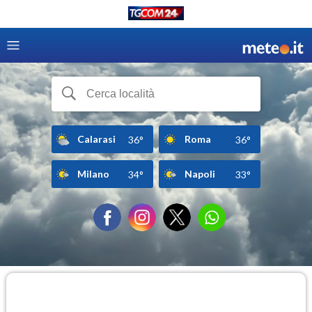
Calarasi
Roma
36°
36°
Milano
Napoli
34°
33°