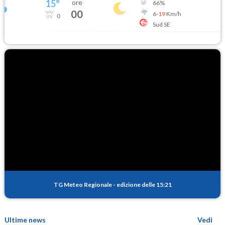
15
°
ore
66
%
00
6
-
19
Km/h
0
Sud SE
TG Meteo Regionale
-
edizione delle 15:21
Ultime news
Vedi