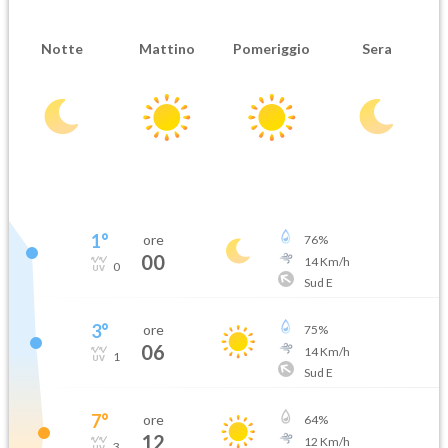
Notte
Mattino
Pomeriggio
Sera
1
°
ore
76
%
00
14
Km/h
0
Sud E
3
°
ore
75
%
06
14
Km/h
1
Sud E
7
°
ore
64
%
12
12
Km/h
3