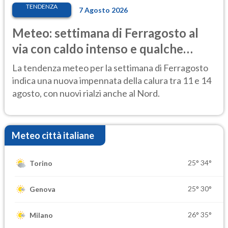
TENDENZA
7 Agosto 2026
Meteo: settimana di Ferragosto al
via con caldo intenso e qualche
temporale
La tendenza meteo per la settimana di Ferragosto
indica una nuova impennata della calura tra 11 e 14
agosto, con nuovi rialzi anche al Nord.
Meteo città italiane
25°
34°
Torino
25°
30°
Genova
26°
35°
Milano