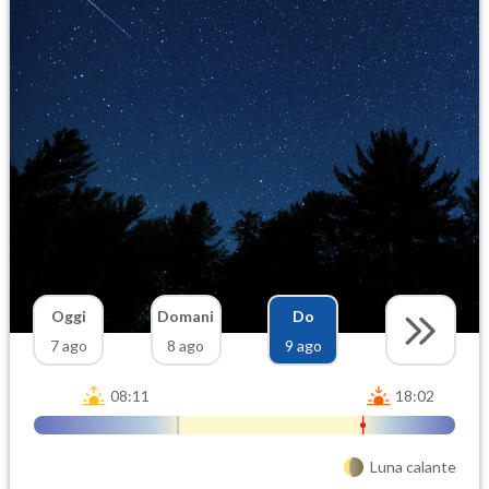
Oggi
Domani
Do
7 ago
8 ago
9 ago
08:11
18:02
Luna calante