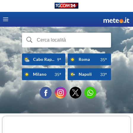
Cabo Rap...
Roma
9°
35°
Milano
Napoli
35°
33°