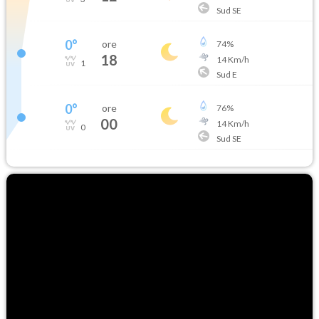
Sud SE
0
°
ore
74
%
18
14
Km/h
1
Sud E
0
°
ore
76
%
00
14
Km/h
0
Sud SE