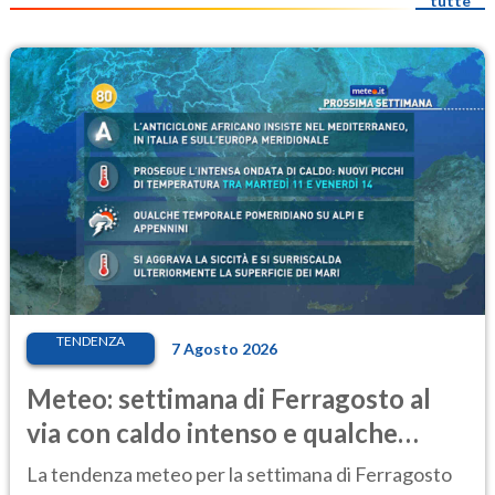
tutte
TENDENZA
7 Agosto 2026
Meteo: settimana di Ferragosto al
via con caldo intenso e qualche
temporale
La tendenza meteo per la settimana di Ferragosto