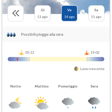
Gi
Ve
Sa
13 ago
14 ago
15 ago
Possibili piogge alla sera
05:12
19:02
Luna crescente
Notte
Mattino
Pomeriggio
Sera