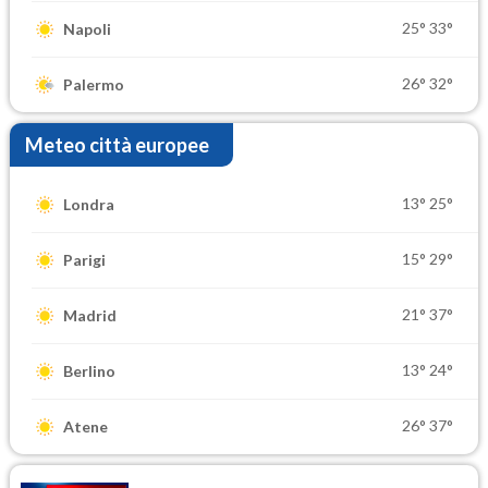
25°
33°
Napoli
26°
32°
Palermo
Meteo città europee
13°
25°
Londra
15°
29°
Parigi
21°
37°
Madrid
13°
24°
Berlino
26°
37°
Atene