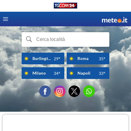
Burlingt...
Roma
29°
35°
Milano
Napoli
34°
33°