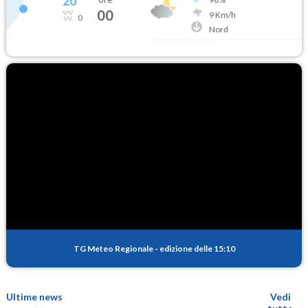
20
°
00
9
Km/h
0
Nord
TG Meteo Regionale
-
edizione delle 15:10
Ultime news
Vedi