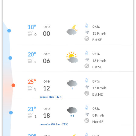
18
°
ore
96
%
00
13
Km/h
0
Est SE
20
°
ore
91
%
06
13
Km/h
2
Est SE
25
°
ore
87
%
12
15
Km/h
3
Est NE
debole
(
1mm
-
42
%)
21
°
ore
98
%
18
8
Km/h
1
Nord E
rovescio
(
10.9mm
-
78
%)
ore
98
%