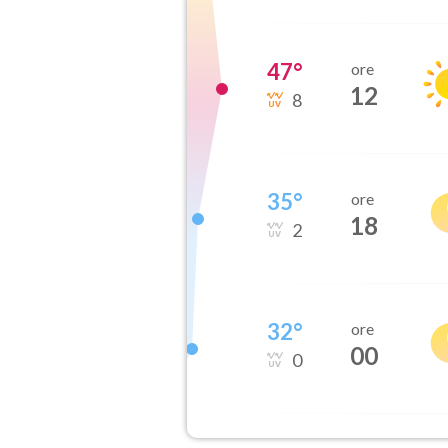
47
°
ore
12
8
35
°
ore
18
2
32
°
ore
00
0