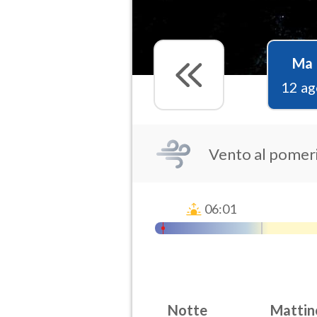
Ma
12 ag
Vento al pomer
06:01
Notte
Mattin