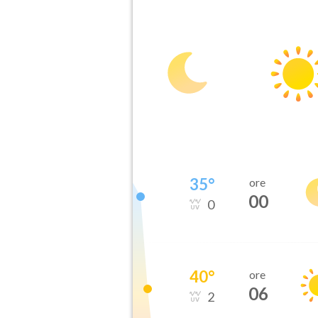
35
°
ore
00
0
40
°
ore
06
2