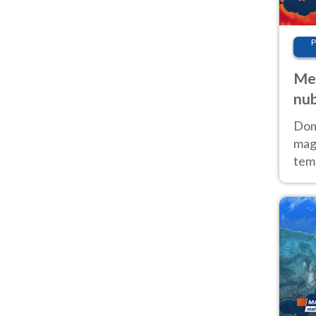
P
Met
nub
Sud
Doma
magg
temp
sem
prev