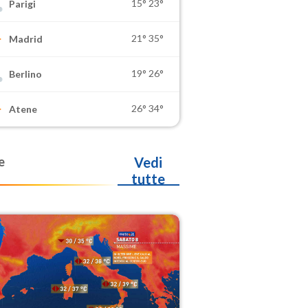
15°
23°
Parigi
21°
35°
Madrid
19°
26°
Berlino
26°
34°
Atene
e
Vedi
tutte