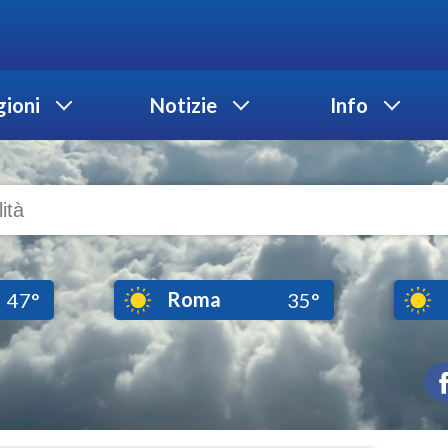
ioni
Notizie
Info
Roma
47°
35°