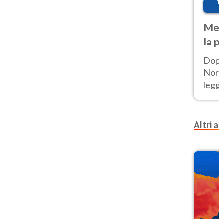
Met
la 
Dop
Nord
leg
nuov
afr
Altri a