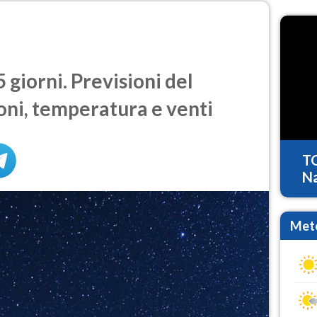
giorni. Previsioni del
oni, temperatura e venti
T
Na
Mete