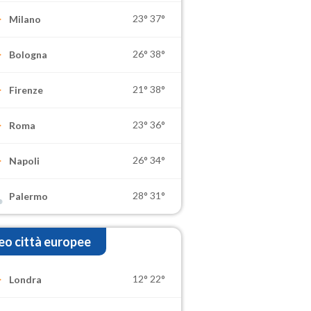
23°
37°
Milano
26°
38°
Bologna
21°
38°
Firenze
23°
36°
Roma
26°
34°
Napoli
28°
31°
Palermo
o città europee
12°
22°
Londra