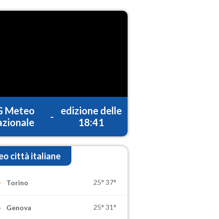
G Meteo
edizione delle
-
zionale
18:41
o città italiane
25°
37°
Torino
25°
31°
Genova