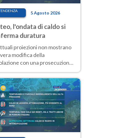
TENDENZA
5 Agosto 2026
eo, l'ondata di caldo si
ferma duratura
ttuali proiezioni non mostrano
vera modifica della
colazione con una prosecuzione
caldo fuori scala per molti
ni, compresa la settimana di
ragosto