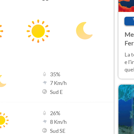
Met
Fer
pau
La 
e l'
quel
35
%
Fer
7
Km/h
tem
Sud E
26
%
8
Km/h
Sud SE