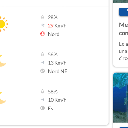
28
%
Met
29
Km/h
con
Nord
Le a
una 
56
%
cir
13
Km/h
del 
Nord NE
gior
Fer
58
%
10
Km/h
Est