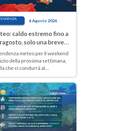
TENDENZA
6 Agosto 2026
eo: caldo estremo fino a
ragosto, solo una breve
sa. Ecco dove
tendenza meteo per il weekend
inizio della prossima settimana,
la che ci condurrà al
ragosto, vede ancora
perature molto elevate