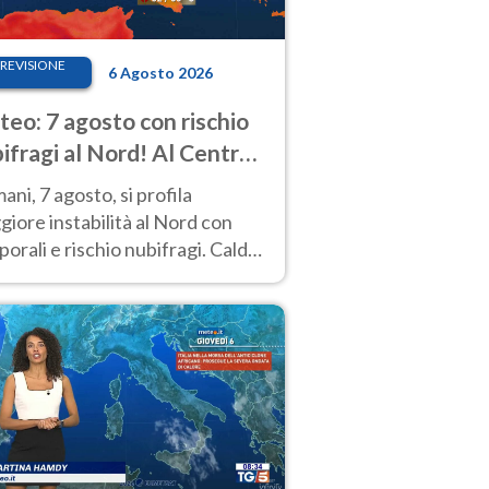
REVISIONE
6 Agosto 2026
eo: 7 agosto con rischio
ifragi al Nord! Al Centro-
 caldo estremo
ni, 7 agosto, si profila
iore instabilità al Nord con
orali e rischio nubifragi. Caldo
pre estremo al Centro-Sud. Le
isioni.