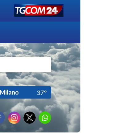
Milano
37°