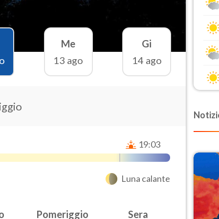
Me
Gi
o
13 ago
14 ago
iggio
Notizi
19:03
Luna calante
o
Pomeriggio
Sera