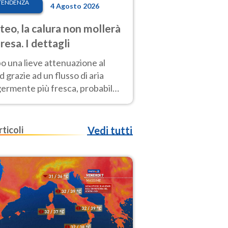
TENDENZA
4 Agosto 2026
eo, la calura non mollerà
presa. I dettagli
o una lieve attenuazione al
 grazie ad un flusso di aria
germente più fresca, probabile
o rinforzo dell’anticiclone
icano entro Ferragosto
rticoli
Vedi tutti