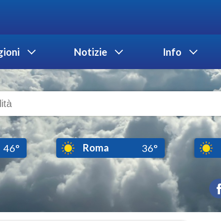
ioni
Notizie
Info
Roma
46°
36°