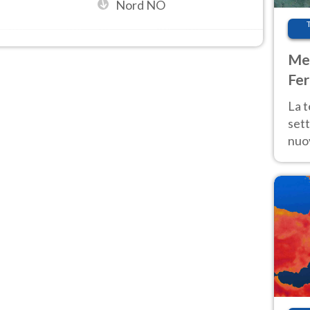
Nord NO
Met
Fer
int
La 
sett
nuov
11 e
anc