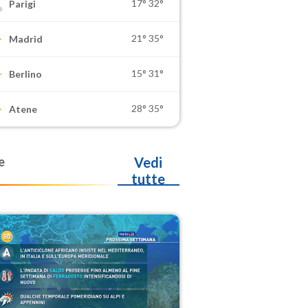
17°
32°
Parigi
21°
35°
Madrid
15°
31°
Berlino
28°
35°
Atene
e
Vedi
tutte