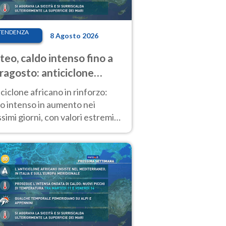
TENDENZA
8 Agosto 2026
eo, caldo intenso fino a
ragosto: anticiclone
icano ancora
ciclone africano in rinforzo:
tagonista
o intenso in aumento nei
simi giorni, con valori estremi
so Ferragosto su gran parte
alia