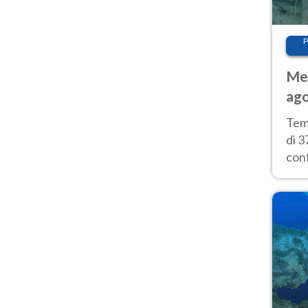
P
Met
ago
tem
Tem
di 3
con
calu
wee