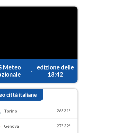
G Meteo
edizione delle
-
zionale
18:42
o città italiane
26°
31°
Torino
27°
32°
Genova