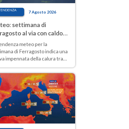
TENDENZA
7 Agosto 2026
eo: settimana di
ragosto al via con caldo
enso e qualche temporale
tendenza meteo per la
imana di Ferragosto indica una
a impennata della calura tra
 14 agosto, con nuovi rialzi
he al Nord.