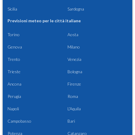
Sicilia
Sardegna
Previsioni meteo per le città italiane
Torino
Aosta
Genova
Milano
Trento
Venezia
Trieste
Bologna
Ancona
Firenze
Perugia
Roma
Napoli
L'Aquila
Campobasso
Bari
Potenza
Catanzaro