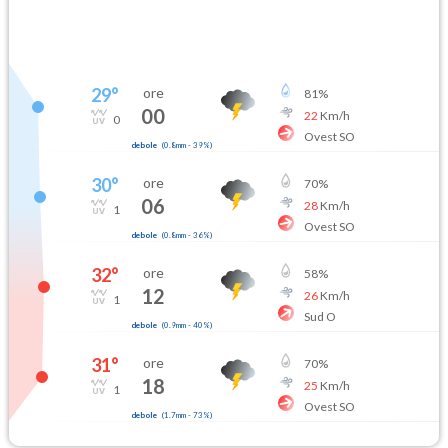
29
°
ore
81
%
00
22
Km/h
0
Ovest SO
debole
(
0.8mm
-
39
%)
30
°
ore
70
%
06
28
Km/h
1
Ovest SO
debole
(
0.8mm
-
36
%)
32
°
ore
58
%
12
26
Km/h
1
Sud O
debole
(
0.9mm
-
40
%)
31
°
ore
70
%
18
25
Km/h
1
Ovest SO
debole
(
1.7mm
-
73
%)