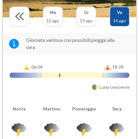
Me
Gi
Ve
12 ago
13 ago
14 ago
Giornata ventosa con possibili piogge alla
sera
06:04
18:28
Luna crescente
Notte
Mattino
Pomeriggio
Sera