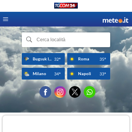
Bugsuk I...
Roma
32°
35°
Milano
Napoli
34°
33°