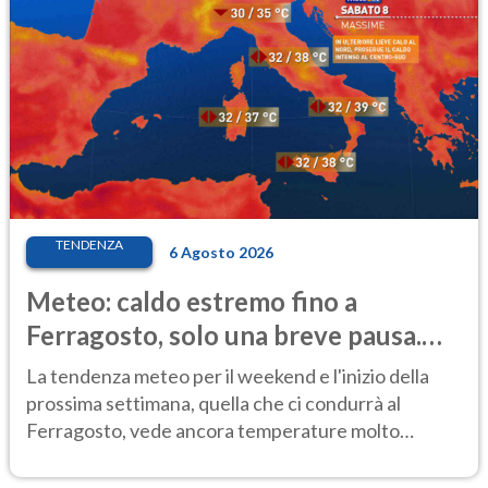
TENDENZA
6 Agosto 2026
Meteo: caldo estremo fino a
Ferragosto, solo una breve pausa.
Ecco dove
La tendenza meteo per il weekend e l'inizio della
prossima settimana, quella che ci condurrà al
Ferragosto, vede ancora temperature molto
elevate