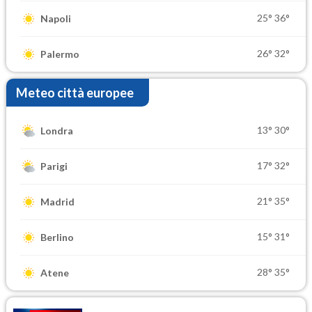
25°
36°
Napoli
26°
32°
Palermo
Meteo città europee
13°
30°
Londra
17°
32°
Parigi
21°
35°
Madrid
15°
31°
Berlino
28°
35°
Atene