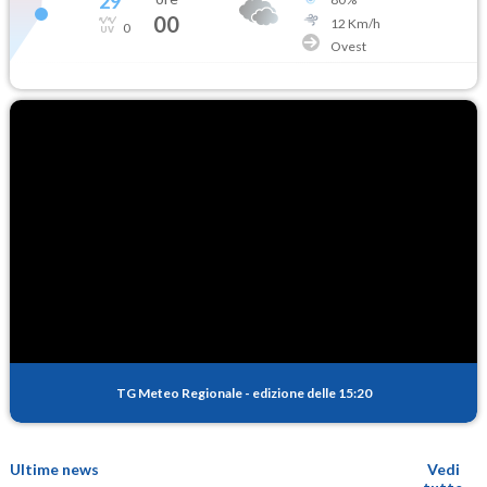
29
°
00
12
Km/h
0
Ovest
TG Meteo Regionale
-
edizione delle 15:20
Ultime news
Vedi