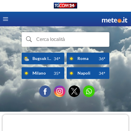
Bugsuk I...
Roma
34°
36°
Milano
Napoli
35°
34°