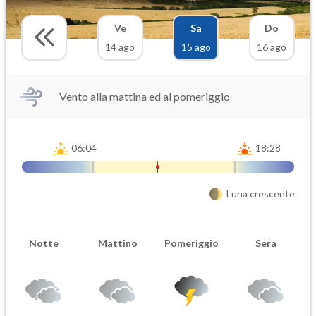
Ve
Sa
Do
14 ago
15 ago
16 ago
Vento alla mattina ed al pomeriggio
06:04
18:28
Luna crescente
Notte
Mattino
Pomeriggio
Sera