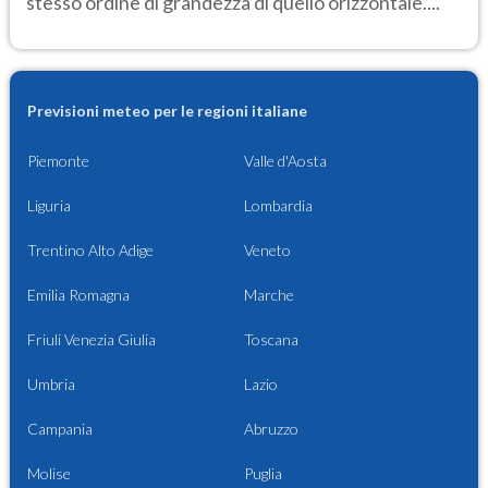
stesso ordine di grandezza di quello orizzontale....
Previsioni meteo per le regioni italiane
Piemonte
Valle d'Aosta
Liguria
Lombardia
Trentino Alto Adige
Veneto
Emilia Romagna
Marche
Friuli Venezia Giulia
Toscana
Umbria
Lazio
Campania
Abruzzo
Molise
Puglia