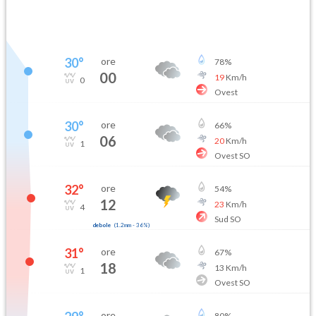
30
°
ore
78
%
00
19
Km/h
0
Ovest
30
°
ore
66
%
06
20
Km/h
1
Ovest SO
32
°
ore
54
%
12
23
Km/h
4
Sud SO
debole
(
1.2mm
-
36
%)
31
°
ore
67
%
18
13
Km/h
1
Ovest SO
ore
80
%