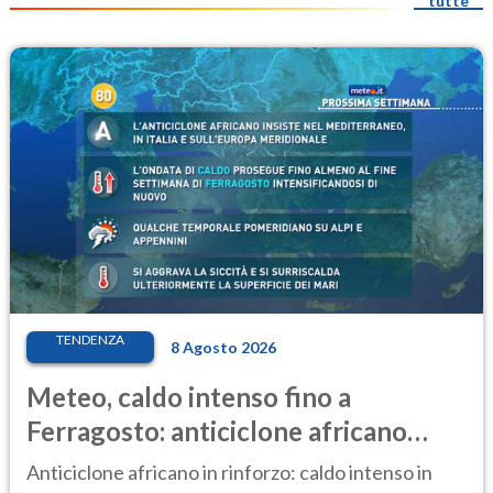
tutte
TENDENZA
8 Agosto 2026
Meteo, caldo intenso fino a
Ferragosto: anticiclone africano
ancora protagonista
Anticiclone africano in rinforzo: caldo intenso in