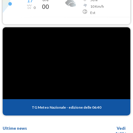
17
°
00
10
Km/h
0
Est
TG Meteo Nazionale
-
edizione delle 06:40
Ultime news
Vedi