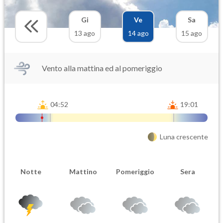
Gi
Ve
Sa
13 ago
14 ago
15 ago
Vento alla mattina ed al pomeriggio
04:52
19:01
Luna crescente
Notte
Mattino
Pomeriggio
Sera