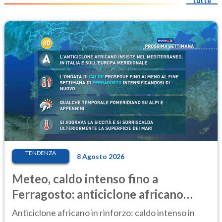
tutte
TENDENZA
8 Agosto 2026
Meteo, caldo intenso fino a
Ferragosto: anticiclone africano
ancora protagonista
Anticiclone africano in rinforzo: caldo intenso in