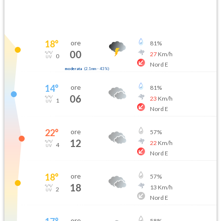
18
°
ore
81
%
00
27
Km/h
0
Nord E
moderata
(
2.1mm
-
43
%)
14
°
ore
81
%
06
23
Km/h
1
Nord E
22
°
ore
57
%
12
22
Km/h
4
Nord E
18
°
ore
57
%
18
13
Km/h
2
Nord E
ore
58
%