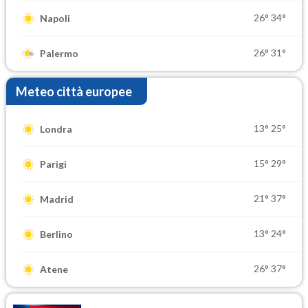
26°
34°
Napoli
26°
31°
Palermo
Meteo città europee
13°
25°
Londra
15°
29°
Parigi
21°
37°
Madrid
13°
24°
Berlino
26°
37°
Atene