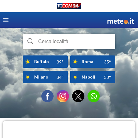
Buffalo
Roma
39°
35°
Milano
Napoli
34°
33°