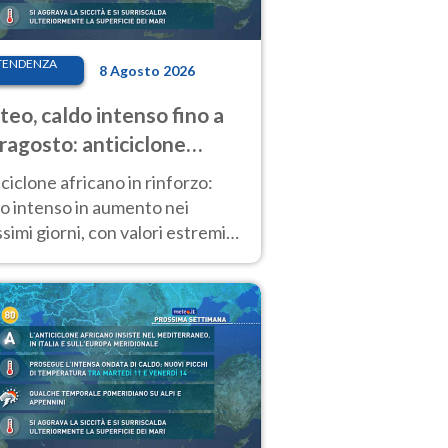
TENDENZA
8 Agosto 2026
eo, caldo intenso fino a
ragosto: anticiclone
icano ancora
ciclone africano in rinforzo:
tagonista
o intenso in aumento nei
simi giorni, con valori estremi
so Ferragosto su gran parte
alia