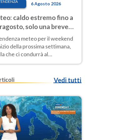
TENDENZA
6 Agosto 2026
eo: caldo estremo fino a
ragosto, solo una breve
sa. Ecco dove
tendenza meteo per il weekend
inizio della prossima settimana,
la che ci condurrà al
ragosto, vede ancora
perature molto elevate
rticoli
Vedi tutti