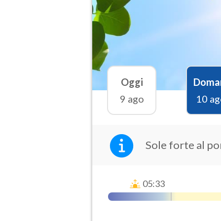
Oggi
Doma
9 ago
10 ag
Sole forte al p
05:33