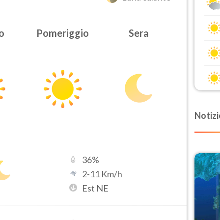
o
Pomeriggio
Sera
Notizi
36
%
2
-
11
Km/h
Est NE