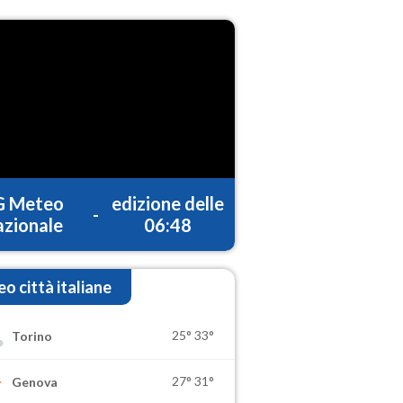
G Meteo
edizione delle
-
zionale
06:48
o città italiane
25°
33°
Torino
27°
31°
Genova