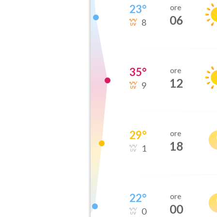
23
°
ore
06
8
35
°
ore
12
9
29
°
ore
18
1
22
°
ore
00
0