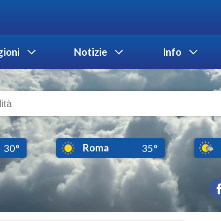
ioni
Notizie
Info
Roma
30°
35°