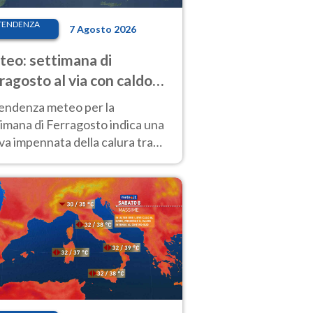
TENDENZA
7 Agosto 2026
eo: settimana di
ragosto al via con caldo
enso e qualche temporale
tendenza meteo per la
imana di Ferragosto indica una
a impennata della calura tra
 14 agosto, con nuovi rialzi
he al Nord.