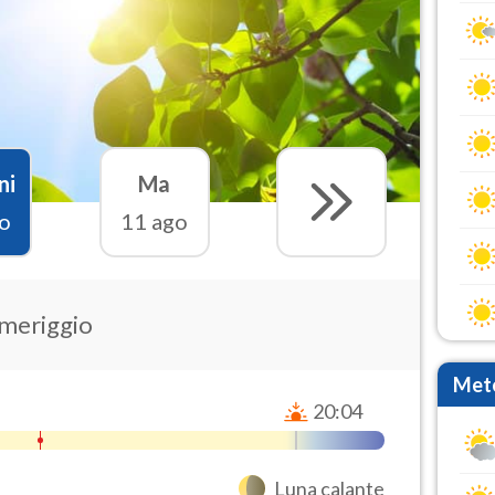
ni
Ma
o
11 ago
omeriggio
Mete
20:04
Luna calante