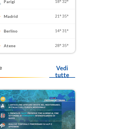
18°
32°
Parigi
21°
35°
Madrid
14°
31°
Berlino
28°
35°
Atene
e
Vedi
tutte