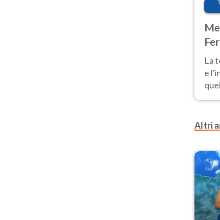
Met
Fer
pau
La 
e l'
quel
Fer
tem
Altri a