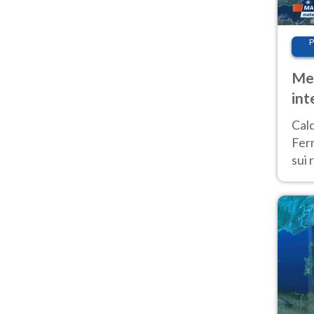
P
Met
int
Tem
Cald
Ferr
sui 
pros
vers