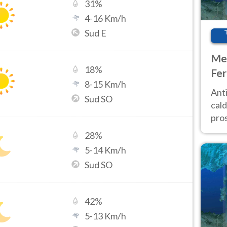
31
%
4
-
16
Km/h
Sud E
Met
18
%
Fer
8
-
15
Km/h
afr
Anti
Sud SO
pro
cald
pros
ver
28
%
d’It
5
-
14
Km/h
Sud SO
42
%
5
-
13
Km/h