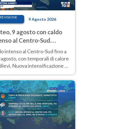
REVISIONE
9 Agosto 2026
eo, 9 agosto con caldo
enso al Centro-Sud.
porali sui rilievi
o intenso al Centro-Sud fino a
agosto, con temporali di calore
rilievi. Nuova intensificazione la
sima settimana, con valori
o i 40 °C.