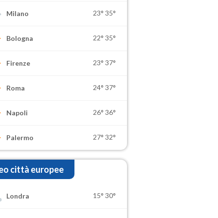
23°
35°
Milano
22°
35°
Bologna
23°
37°
Firenze
24°
37°
Roma
26°
36°
Napoli
27°
32°
Palermo
o città europee
15°
30°
Londra