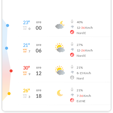
23
°
ore
40
%
00
12
-
36
Km/h
0
Nord E
21
°
ore
27
%
06
12
-
26
Km/h
7
Nord E
30
°
ore
21
%
12
8
-
15
Km/h
9
Nord
26
°
ore
21
%
18
7
-
36
Km/h
3
Est NE