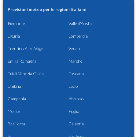
Previsioni meteo per le regioni italiane
Piemonte
Valle d'Aosta
Liguria
Lombardia
Trentino Alto Adige
Veneto
Emilia Romagna
Marche
Friuli Venezia Giulia
Toscana
Umbria
Lazio
Campania
Abruzzo
Molise
Puglia
Basilicata
Calabria
Sicilia
Sardegna