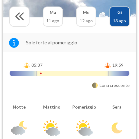
Ma
Me
Gi
11 ago
12 ago
13 ago
Sole forte al pomeriggio
05:37
19:59
Luna crescente
Notte
Mattino
Pomeriggio
Sera