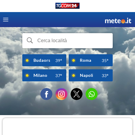
Budaors
Roma
39°
35°
Milano
Napoli
37°
33°