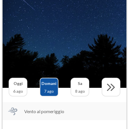
Oggi
Domani
Sa
6 ago
7 ago
8 ago
Vento al pomeriggio