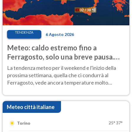
TENDENZA
6 Agosto 2026
Meteo: caldo estremo fino a
Ferragosto, solo una breve pausa.
Ecco dove
La tendenza meteo per il weekend e l'inizio della
prossima settimana, quella che ci condurrà al
Ferragosto, vede ancora temperature molto
elevate
Meteo città italiane
25°
37°
Torino