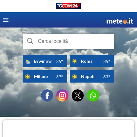
Brwinow
Roma
35°
35°
Milano
Napoli
37°
33°