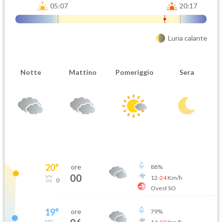
05:07
20:17
Luna calante
Notte
Mattino
Pomeriggio
Sera
20
°
ore
88
%
00
12
-
24
Km/h
0
Ovest SO
19
°
ore
79
%