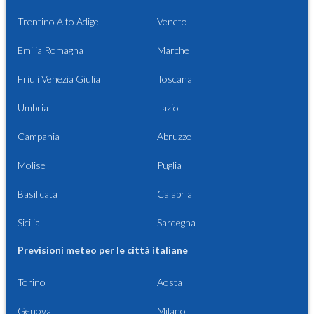
Trentino Alto Adige
Veneto
Emilia Romagna
Marche
Friuli Venezia Giulia
Toscana
Umbria
Lazio
Campania
Abruzzo
Molise
Puglia
Basilicata
Calabria
Sicilia
Sardegna
Previsioni meteo per le città italiane
Torino
Aosta
Genova
Milano