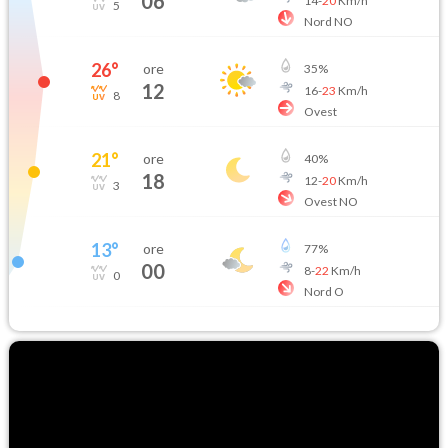
06
14
-
20
Km/h
5
Nord NO
26
°
ore
35
%
12
16
-
23
Km/h
8
Ovest
21
°
ore
40
%
18
12
-
20
Km/h
3
Ovest NO
13
°
ore
77
%
00
8
-
22
Km/h
0
Nord O