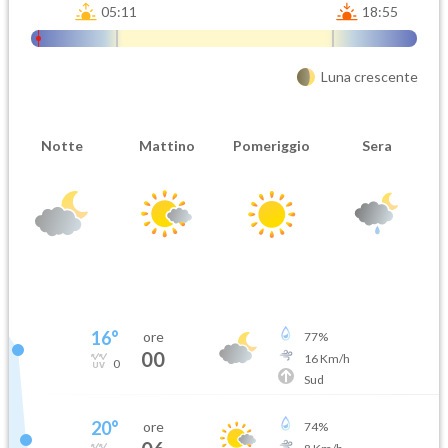
05:11
18:55
Luna crescente
Notte
Mattino
Pomeriggio
Sera
16
°
ore
77
%
00
16
Km/h
0
Sud
20
°
ore
74
%