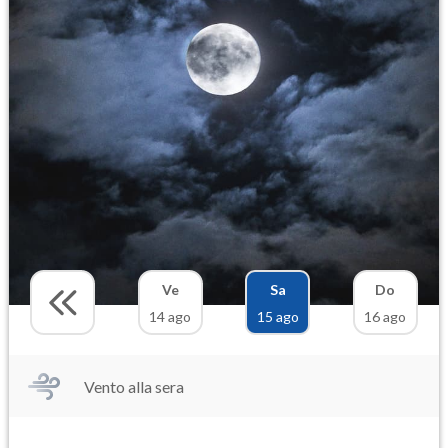
Ve
Sa
Do
14 ago
15 ago
16 ago
Vento alla sera