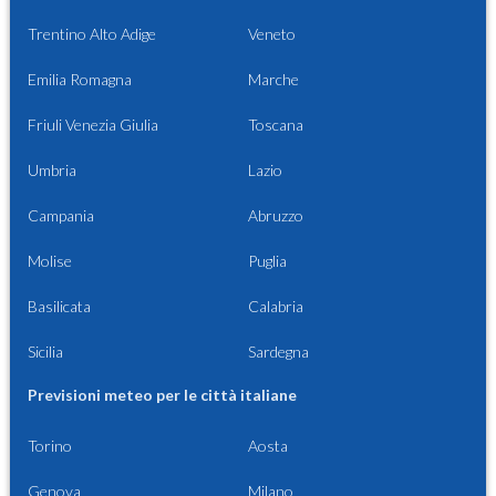
Trentino Alto Adige
Veneto
Emilia Romagna
Marche
Friuli Venezia Giulia
Toscana
Umbria
Lazio
Campania
Abruzzo
Molise
Puglia
Basilicata
Calabria
Sicilia
Sardegna
Previsioni meteo per le città italiane
Torino
Aosta
Genova
Milano