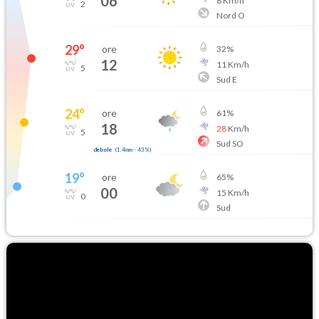
06
8
Km/h
2
Nord O
29
°
ore
32
%
12
11
Km/h
5
Sud E
24
°
ore
61
%
18
28
Km/h
5
Sud SO
debole
(
1.4mm
-
43
%)
19
°
ore
65
%
00
15
Km/h
0
Sud