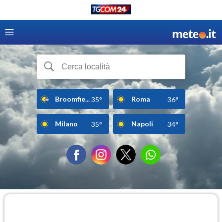
Broomfie...
Roma
35°
36°
Milano
Napoli
35°
34°