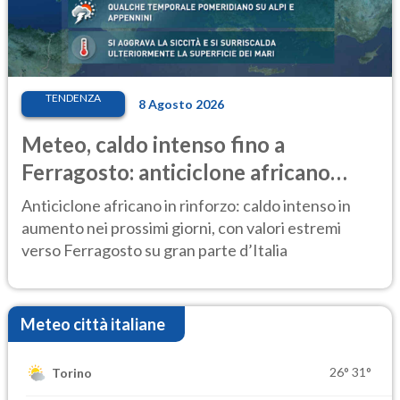
TENDENZA
8 Agosto 2026
Meteo, caldo intenso fino a
Ferragosto: anticiclone africano
ancora protagonista
Anticiclone africano in rinforzo: caldo intenso in
aumento nei prossimi giorni, con valori estremi
verso Ferragosto su gran parte d’Italia
Meteo città italiane
26°
31°
Torino