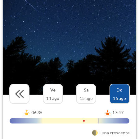
Ve
Sa
Do
14 ago
15 ago
16 ago
06:35
17:47
Luna crescente