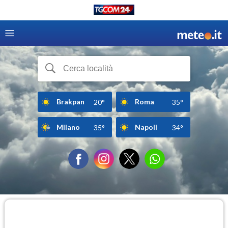
Brakpan
Roma
20°
35°
Milano
Napoli
35°
34°