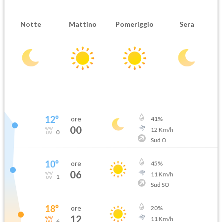
Notte
Mattino
Pomeriggio
Sera
12
°
ore
41
%
00
12
Km/h
0
Sud O
10
°
ore
45
%
06
11
Km/h
1
Sud SO
18
°
ore
20
%
12
11
Km/h
6