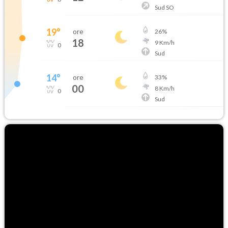
Sud SO
19
°
ore
26
%
18
9
Km/h
0
Sud
14
°
ore
33
%
00
8
Km/h
0
Sud