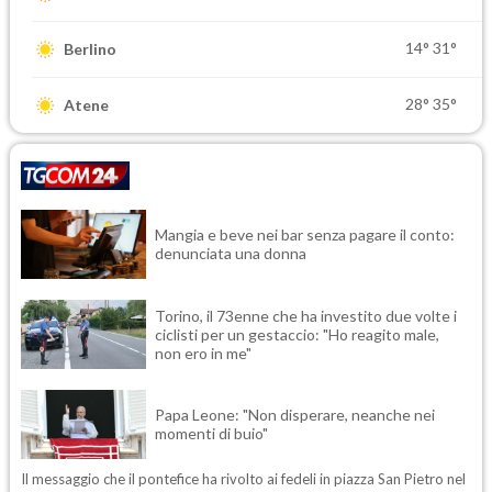
14°
31°
Berlino
28°
35°
Atene
Mangia e beve nei bar senza pagare il conto:
denunciata una donna
Torino, il 73enne che ha investito due volte i
ciclisti per un gestaccio: "Ho reagito male,
non ero in me"
Papa Leone: "Non disperare, neanche nei
momenti di buio"
Il messaggio che il pontefice ha rivolto ai fedeli in piazza San Pietro nel