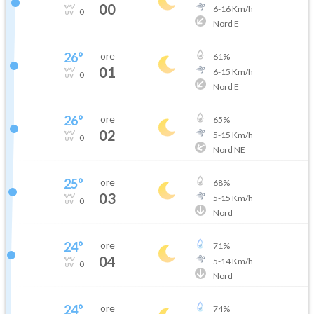
00
6
-
16
Km/h
0
Nord E
26
°
ore
61
%
01
6
-
15
Km/h
0
Nord E
26
°
ore
65
%
02
5
-
15
Km/h
0
Nord NE
25
°
ore
68
%
03
5
-
15
Km/h
0
Nord
24
°
ore
71
%
04
5
-
14
Km/h
0
Nord
24
°
ore
74
%