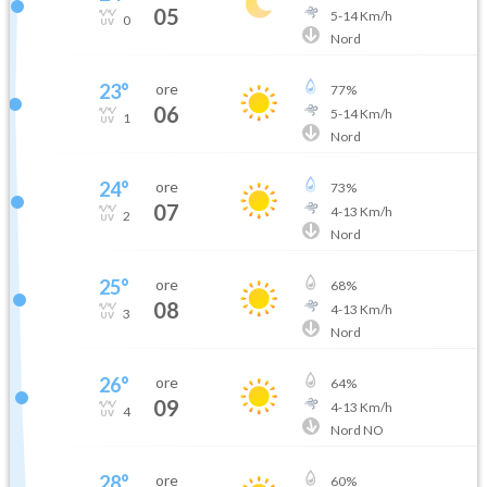
05
5
-
14
Km/h
0
Nord
23
°
ore
77
%
06
5
-
14
Km/h
1
Nord
24
°
ore
73
%
07
4
-
13
Km/h
2
Nord
25
°
ore
68
%
08
4
-
13
Km/h
3
Nord
26
°
ore
64
%
09
4
-
13
Km/h
4
Nord NO
28
°
ore
60
%