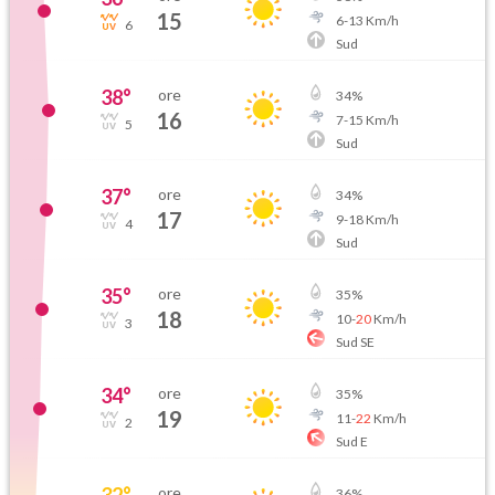
15
6
-
13
Km/h
6
Sud
38
°
ore
34
%
16
7
-
15
Km/h
5
Sud
37
°
ore
34
%
17
9
-
18
Km/h
4
Sud
35
°
ore
35
%
18
10
-
20
Km/h
3
Sud SE
34
°
ore
35
%
19
11
-
22
Km/h
2
Sud E
32
°
ore
36
%