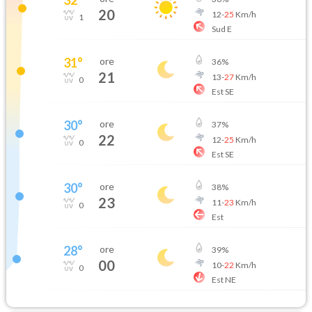
20
12
-
25
Km/h
1
Sud E
31
°
ore
36
%
21
13
-
27
Km/h
0
Est SE
30
°
ore
37
%
22
12
-
25
Km/h
0
Est SE
30
°
ore
38
%
23
11
-
23
Km/h
0
Est
28
°
ore
39
%
00
10
-
22
Km/h
0
Est NE