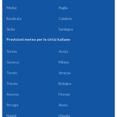
Molise
Puglia
Basilicata
Calabria
Sicilia
Sardegna
Previsioni meteo per le città italiane
Torino
Aosta
Genova
Milano
Trento
Venezia
Trieste
Bologna
Ancona
Firenze
Perugia
Roma
Napoli
L'Aquila