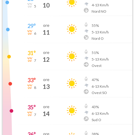
10
4
-
13
Km/h
5
Nord NO
29
°
ore
55
%
11
5
-
13
Km/h
6
Nord O
31
°
ore
51
%
12
5
-
13
Km/h
7
Ovest
33
°
ore
47
%
13
6
-
13
Km/h
8
Ovest SO
35
°
ore
43
%
14
6
-
13
Km/h
7
Sud O
36
°
ore
38
%