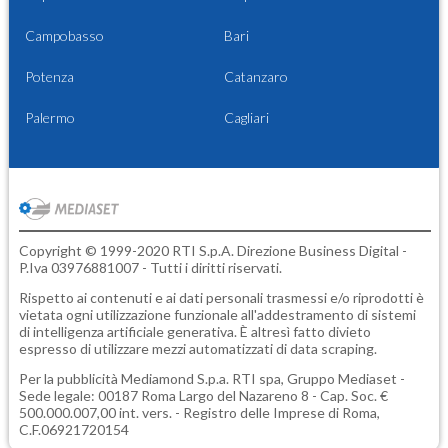
Campobasso
Bari
Potenza
Catanzaro
Palermo
Cagliari
Copyright © 1999-2020 RTI S.p.A. Direzione Business Digital -
P.Iva 03976881007 - Tutti i diritti riservati.
Rispetto ai contenuti e ai dati personali trasmessi e/o riprodotti è
vietata ogni utilizzazione funzionale all'addestramento di sistemi
di intelligenza artificiale generativa. È altresì fatto divieto
espresso di utilizzare mezzi automatizzati di data scraping.
Per la pubblicità
Mediamond S.p.a.
RTI spa, Gruppo Mediaset -
Sede legale: 00187 Roma Largo del Nazareno 8 - Cap. Soc. €
500.000.007,00 int. vers. - Registro delle Imprese di Roma,
C.F.06921720154