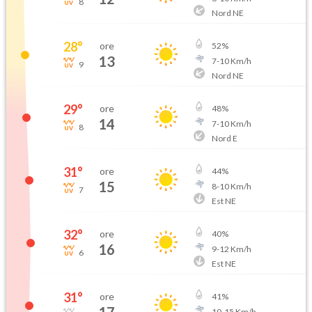
8
Nord NE
28
°
ore
52
%
13
7
-
10
Km/h
9
Nord NE
29
°
ore
48
%
14
7
-
10
Km/h
8
Nord E
31
°
ore
44
%
15
8
-
10
Km/h
7
Est NE
32
°
ore
40
%
16
9
-
12
Km/h
6
Est NE
31
°
ore
41
%
10
-
15
Km/h