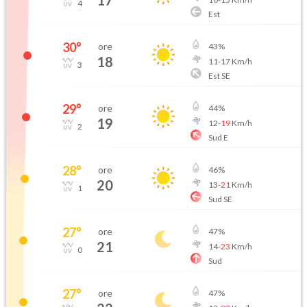
17
4
Est
30
°
ore
43
%
18
11
-
17
Km/h
3
Est SE
29
°
ore
44
%
19
12
-
19
Km/h
2
Sud E
28
°
ore
46
%
20
13
-
21
Km/h
1
Sud SE
27
°
ore
47
%
21
14
-
23
Km/h
0
Sud
27
°
ore
47
%