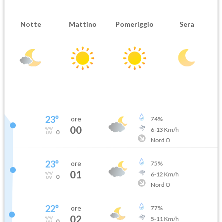
Notte
Mattino
Pomeriggio
Sera
23
°
ore
74
%
00
6
-
13
Km/h
0
Nord O
23
°
ore
75
%
01
6
-
12
Km/h
0
Nord O
22
°
ore
77
%
02
5
-
11
Km/h
0