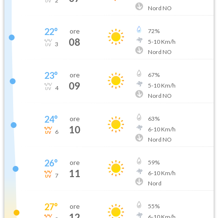
2
Nord NO
22
°
ore
72
%
08
5
-
10
Km/h
3
Nord NO
23
°
ore
67
%
09
5
-
10
Km/h
4
Nord NO
24
°
ore
63
%
10
6
-
10
Km/h
6
Nord NO
26
°
ore
59
%
11
6
-
10
Km/h
7
Nord
27
°
ore
55
%
12
6
-
10
Km/h