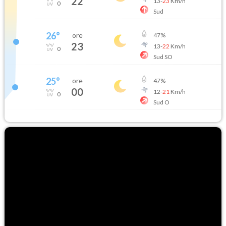
22
13
-
23
Km/h
0
Sud
26
°
ore
47
%
23
13
-
22
Km/h
0
Sud SO
25
°
ore
47
%
00
12
-
21
Km/h
0
Sud O