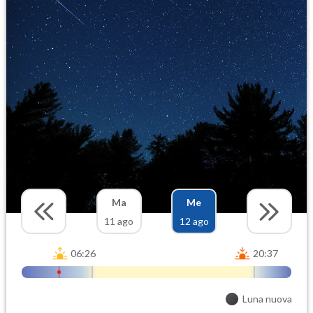
Ma
Me
11 ago
12 ago
06:26
20:37
Luna nuova