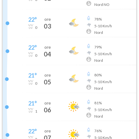
Nord NO
22
°
ore
78
%
03
5
-
10
Km/h
0
Nord
22
°
ore
79
%
04
5
-
10
Km/h
0
Nord
21
°
ore
80
%
05
5
-
10
Km/h
0
Nord
21
°
ore
81
%
06
5
-
10
Km/h
1
Nord
22
°
ore
76
%
07
5
-
10
Km/h