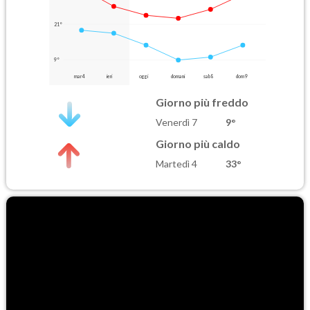
21°
9°
mar 4
ieri
oggi
domani
sab 8
dom 9
Giorno più freddo
Venerdì 7
9°
Giorno più caldo
Martedì 4
33°