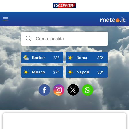
Borken
Roma
23°
35°
Milano
Napoli
37°
33°