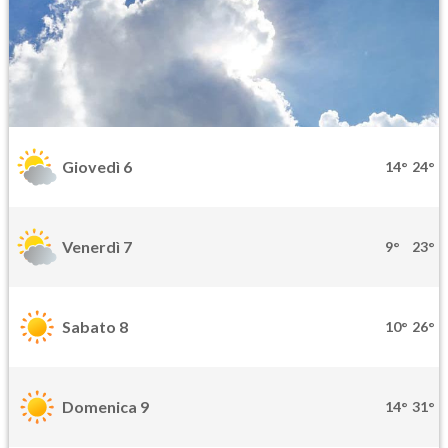
Giovedì 6
14°
24°
Venerdì 7
9°
23°
Sabato 8
10°
26°
Domenica 9
14°
31°