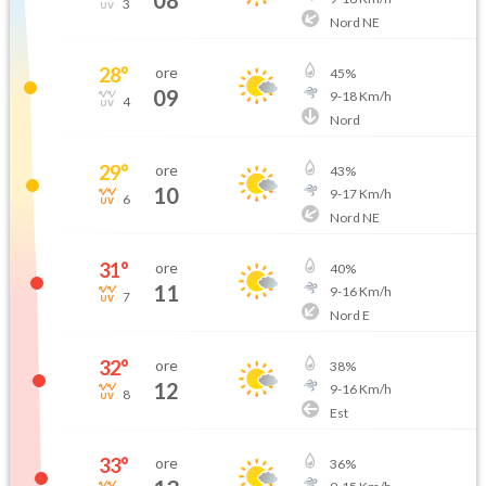
3
Nord NE
28
°
ore
45
%
09
9
-
18
Km/h
4
Nord
29
°
ore
43
%
10
9
-
17
Km/h
6
Nord NE
31
°
ore
40
%
11
9
-
16
Km/h
7
Nord E
32
°
ore
38
%
12
9
-
16
Km/h
8
Est
33
°
ore
36
%