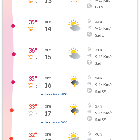
13
9
-
15
Km/h
9
Est SE
35
°
ore
33
%
14
9
-
14
Km/h
8
Sud E
36
°
ore
31
%
15
9
-
13
Km/h
7
Sud
35
°
ore
34
%
16
9
-
14
Km/h
6
Sud SE
moderata
(
4mm
-
70
%)
33
°
ore
37
%
17
9
-
15
Km/h
4
Sud SE
moderata
(
4mm
-
70
%)
32
°
ore
40
%