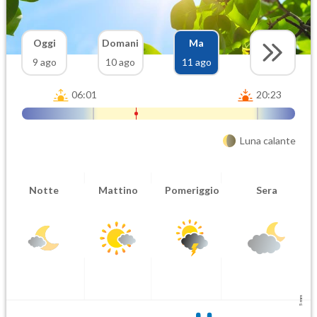
Oggi
Domani
Ma
9 ago
10 ago
11 ago
06:01
20:23
Luna calante
Notte
Mattino
Pomeriggio
Sera
5 mm