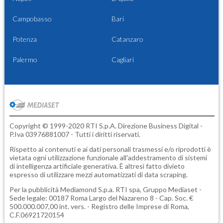
Campobasso
Bari
Potenza
Catanzaro
Palermo
Cagliari
Copyright © 1999-2020 RTI S.p.A. Direzione Business Digital -
P.Iva 03976881007 - Tutti i diritti riservati.
Rispetto ai contenuti e ai dati personali trasmessi e/o riprodotti è
vietata ogni utilizzazione funzionale all'addestramento di sistemi
di intelligenza artificiale generativa. È altresì fatto divieto
espresso di utilizzare mezzi automatizzati di data scraping.
Per la pubblicità
Mediamond S.p.a.
RTI spa, Gruppo Mediaset -
Sede legale: 00187 Roma Largo del Nazareno 8 - Cap. Soc. €
500.000.007,00 int. vers. - Registro delle Imprese di Roma,
C.F.06921720154