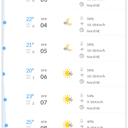
0
Nord NE
22
°
ore
58
%
04
10
-
18
Km/h
0
Nord NE
21
°
ore
58
%
05
10
-
18
Km/h
0
Nord NE
20
°
ore
58
%
06
10
-
18
Km/h
1
Nord NE
23
°
ore
54
%
07
9
-
18
Km/h
2
Nord NE
25
°
ore
49
%
08
9
-
18
Km/h