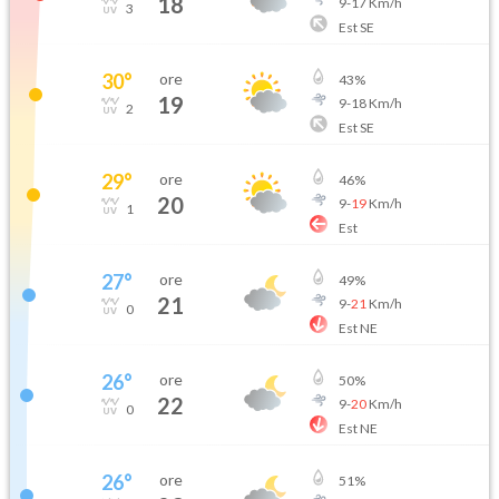
18
9
-
17
Km/h
3
Est SE
30
°
ore
43
%
19
9
-
18
Km/h
2
Est SE
29
°
ore
46
%
20
9
-
19
Km/h
1
Est
27
°
ore
49
%
21
9
-
21
Km/h
0
Est NE
26
°
ore
50
%
22
9
-
20
Km/h
0
Est NE
26
°
ore
51
%