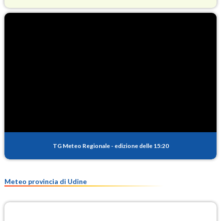
O3
70.6
(Ozono)
NO2
1.7
(Diossido di azoto)
SO2
0.1
(Anidride solforosa)
PM10
10.7
(Materia particolata)
TG Meteo Regionale
-
edizione delle 15:20
PM25
6.6
(Materia particolata)
Meteo provincia di Udine