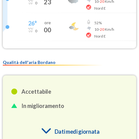
23
10
-
20
Km/h
0
Nord E
26
°
ore
52
%
00
10
-
20
Km/h
0
Nord E
Qualità dell'aria Bordano
Accettabile
In miglioramento
Dati medi giornata