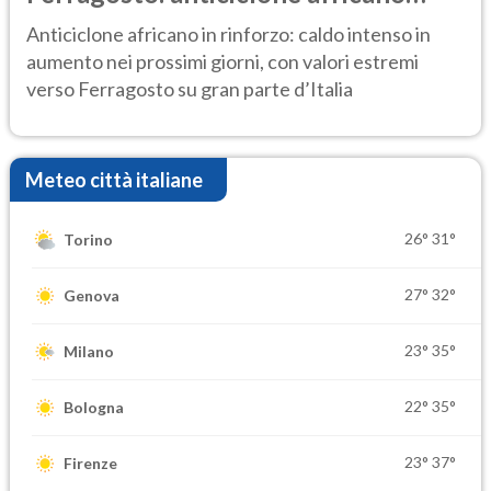
ancora protagonista
Anticiclone africano in rinforzo: caldo intenso in
aumento nei prossimi giorni, con valori estremi
verso Ferragosto su gran parte d’Italia
Meteo città italiane
26°
31°
Torino
27°
32°
Genova
23°
35°
Milano
22°
35°
Bologna
23°
37°
Firenze