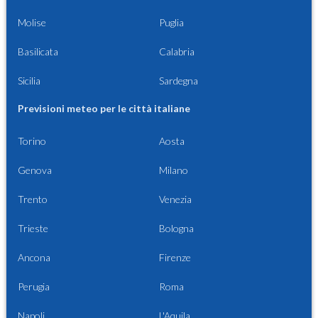
Molise
Puglia
Basilicata
Calabria
Sicilia
Sardegna
Previsioni meteo per le città italiane
Torino
Aosta
Genova
Milano
Trento
Venezia
Trieste
Bologna
Ancona
Firenze
Perugia
Roma
Napoli
L'Aquila