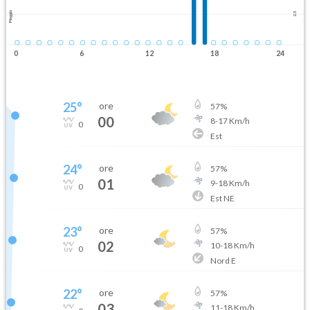
Pioggia
2.5
0
6
12
18
24
25
°
ore
57
%
00
8
-
17
Km/h
0
Est
24
°
ore
57
%
01
9
-
18
Km/h
0
Est NE
23
°
ore
57
%
02
10
-
18
Km/h
0
Nord E
22
°
ore
57
%
03
11
-
18
Km/h