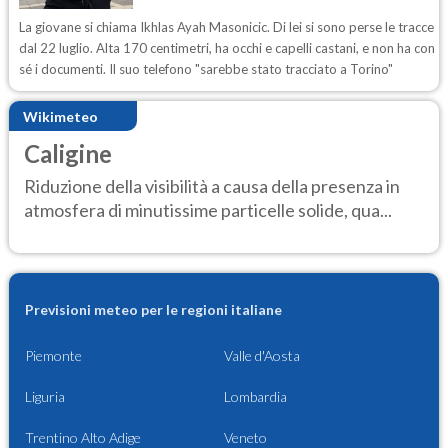
La giovane si chiama Ikhlas Ayah Masonicic. Di lei si sono perse le tracce
dal 22 luglio. Alta 170 centimetri, ha occhi e capelli castani, e non ha con
sé i documenti. Il suo telefono "sarebbe stato tracciato a Torino"
Wikimeteo
Caligine
Riduzione della visibilità a causa della presenza in
atmosfera di minutissime particelle solide, qua...
Previsioni meteo per le regioni italiane
Piemonte
Valle d'Aosta
Liguria
Lombardia
Trentino Alto Adige
Veneto