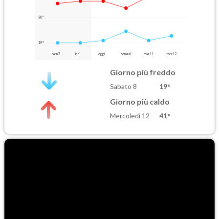
30°
19°
ven 7
ieri
oggi
domani
mar 11
mer 12
Giorno più freddo
Sabato 8
19°
Giorno più caldo
Mercoledì 12
41°