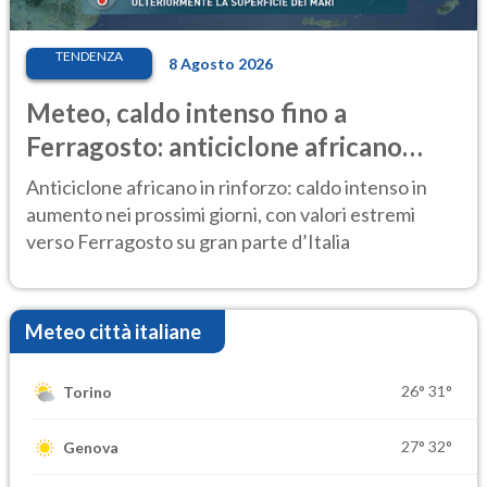
TENDENZA
8 Agosto 2026
Meteo, caldo intenso fino a
Ferragosto: anticiclone africano
ancora protagonista
Anticiclone africano in rinforzo: caldo intenso in
aumento nei prossimi giorni, con valori estremi
verso Ferragosto su gran parte d’Italia
Meteo città italiane
26°
31°
Torino
27°
32°
Genova