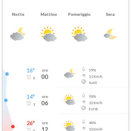
Notte
Mattino
Pomeriggio
Sera
16
°
ore
59
%
00
11
Km/h
0
Sud E
14
°
ore
58
%
06
12
Km/h
1
Est SE
26
°
ore
48
%
12
13
Km/h
5