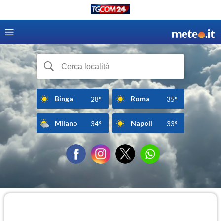
Binga
Roma
28°
35°
Milano
Napoli
34°
33°