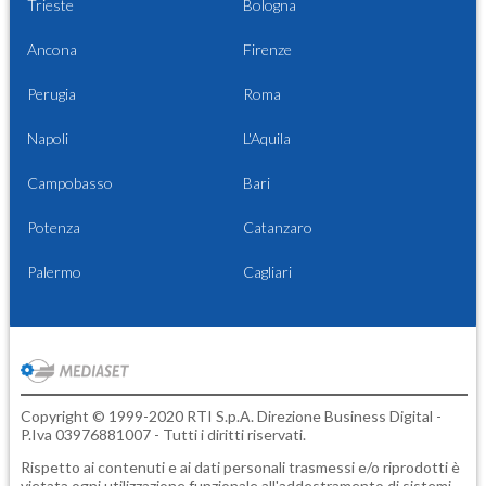
Trieste
Bologna
Ancona
Firenze
Perugia
Roma
Napoli
L'Aquila
Campobasso
Bari
Potenza
Catanzaro
Palermo
Cagliari
Copyright © 1999-2020 RTI S.p.A. Direzione Business Digital -
P.Iva 03976881007 - Tutti i diritti riservati.
Rispetto ai contenuti e ai dati personali trasmessi e/o riprodotti è
vietata ogni utilizzazione funzionale all'addestramento di sistemi