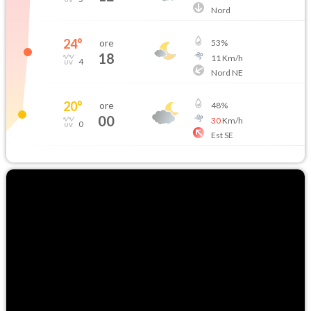
Nord
24
°
ore
53
%
18
11
Km/h
4
Nord NE
20
°
ore
48
%
00
30
Km/h
0
Est SE