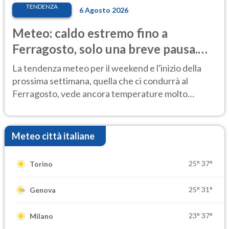
TENDENZA
6 Agosto 2026
Meteo: caldo estremo fino a
Ferragosto, solo una breve pausa.
Ecco dove
La tendenza meteo per il weekend e l'inizio della
prossima settimana, quella che ci condurrà al
Ferragosto, vede ancora temperature molto
elevate
Meteo città italiane
25°
37°
Torino
25°
31°
Genova
23°
37°
Milano