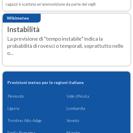
ragazzi è scattata un'ammonizione da parte dei vigili
Wikimeteo
Instabilità
La previsione di “tempo instabile” indica la
probabilità di rovesci o temporali, soprattutto nelle
o...
Previsioni meteo per le regioni italiane
Piemonte
Valle d'Aosta
Liguria
Lombardia
Trentino Alto Adige
Veneto
Emilia Romagna
Marche