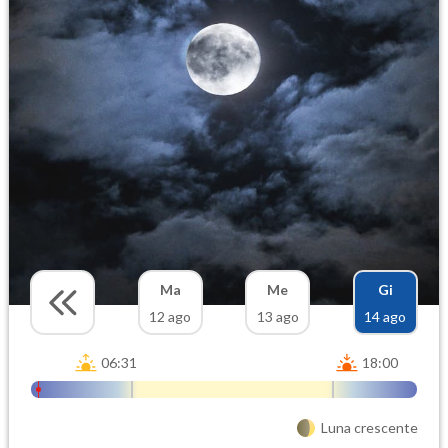
Ma
Me
Gi
12 ago
13 ago
14 ago
06:31
18:00
Luna crescente