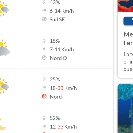
43
%
6
-
14
Km/h
Sud SE
Met
18
%
Fer
7
-
11
Km/h
pau
La 
Nord O
e l'
quel
Fer
25
%
tem
18
-
33
Km/h
Nord
52
%
12
-
33
Km/h