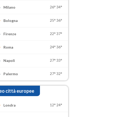
26°
34°
Milano
25°
36°
Bologna
22°
37°
Firenze
24°
36°
Roma
27°
33°
Napoli
27°
32°
Palermo
o città europee
12°
24°
Londra