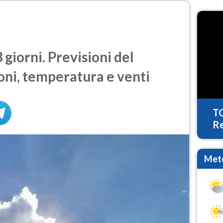
giorni. Previsioni del
oni, temperatura e venti
T
Re
Mete