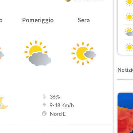
o
Pomeriggio
Sera
Notizi
36
%
9
-
18
Km/h
Nord E