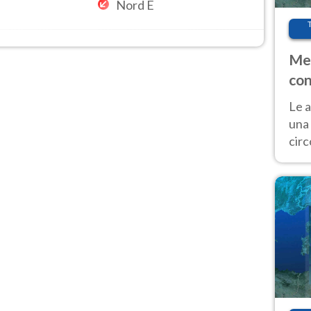
Nord E
Met
con
Le a
una 
cir
del 
gior
Fer