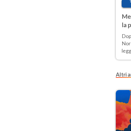
Met
la 
Dop
Nord
leg
nuov
afr
Altri a