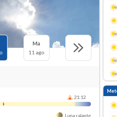
Ma
o
11 ago
Mete
21:12
Luna calante