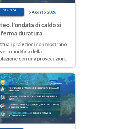
TENDENZA
5 Agosto 2026
eo, l'ondata di caldo si
ferma duratura
ttuali proiezioni non mostrano
vera modifica della
colazione con una prosecuzione
caldo fuori scala per molti
ni, compresa la settimana di
ragosto