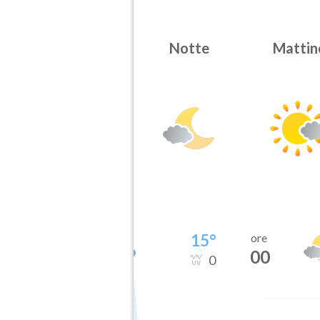
Notte
Mattin
15
°
ore
00
0