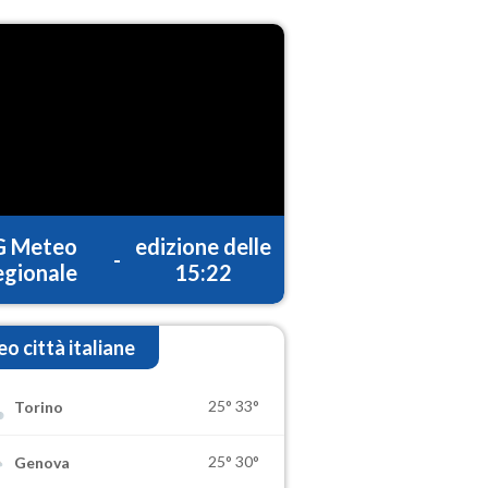
G Meteo
edizione delle
-
gionale
15:22
o città italiane
25°
33°
Torino
25°
30°
Genova