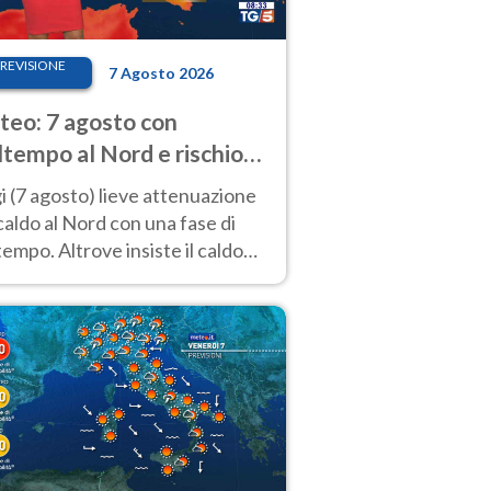
REVISIONE
7 Agosto 2026
eo: 7 agosto con
tempo al Nord e rischio
ifragi. Altrove caldo
 (7 agosto) lieve attenuazione
tremo
caldo al Nord con una fase di
empo. Altrove insiste il caldo
emo con picchi di 40°C. Le
isioni