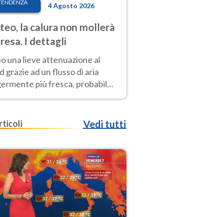
TENDENZA
4 Agosto 2026
eo, la calura non mollerà
presa. I dettagli
o una lieve attenuazione al
 grazie ad un flusso di aria
germente più fresca, probabile
o rinforzo dell’anticiclone
icano entro Ferragosto
rticoli
Vedi tutti