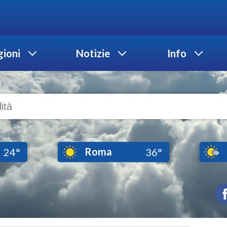
ioni
Notizie
Info
Roma
24°
36°