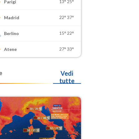
13°
25°
Parigi
22°
37°
Madrid
15°
22°
Berlino
27°
33°
Atene
e
Vedi
tutte