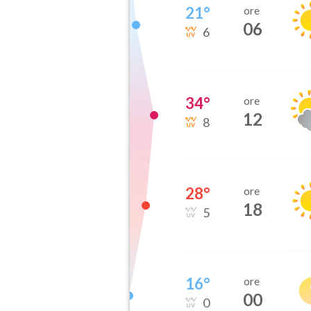
21
°
ore
06
6
34
°
ore
12
8
28
°
ore
18
5
16
°
ore
00
0