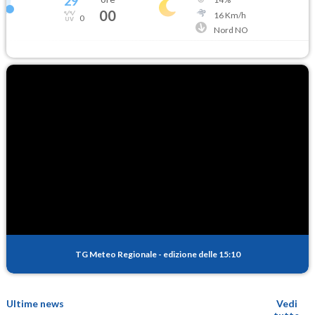
29
°
00
16
Km/h
0
Nord NO
TG Meteo Regionale
-
edizione delle 15:10
Ultime news
Vedi