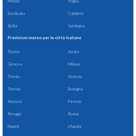
Molise
Puglia
Basilicata
Calabria
Sicilia
Sardegna
Previsioni meteo per le città italiane
Torino
Aosta
Genova
Milano
Trento
Venezia
Trieste
Bologna
Ancona
Firenze
Perugia
Roma
Napoli
L'Aquila