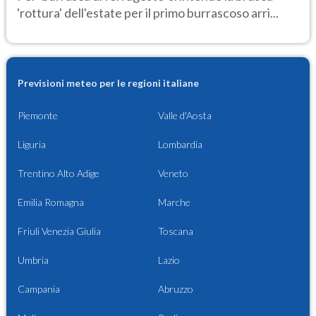
'rottura' dell'estate per il primo burrascoso arri...
Previsioni meteo per le regioni italiane
Piemonte
Valle d'Aosta
Liguria
Lombardia
Trentino Alto Adige
Veneto
Emilia Romagna
Marche
Friuli Venezia Giulia
Toscana
Umbria
Lazio
Campania
Abruzzo