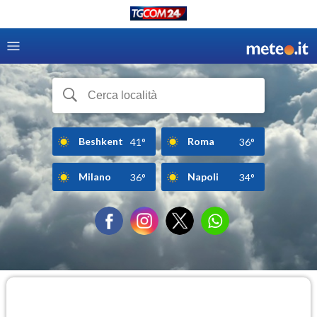
Beshkent
Roma
41°
36°
Milano
Napoli
36°
34°