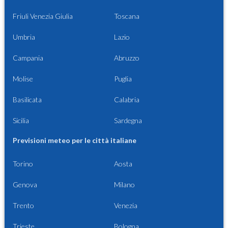
Friuli Venezia Giulia
Toscana
Umbria
Lazio
Campania
Abruzzo
Molise
Puglia
Basilicata
Calabria
Sicilia
Sardegna
Previsioni meteo per le città italiane
Torino
Aosta
Genova
Milano
Trento
Venezia
Trieste
Bologna