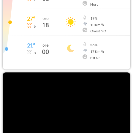
Nord
27
°
ore
19
%
18
10
Km/h
6
Ovest NO
21
°
ore
36
%
00
17
Km/h
0
Est NE