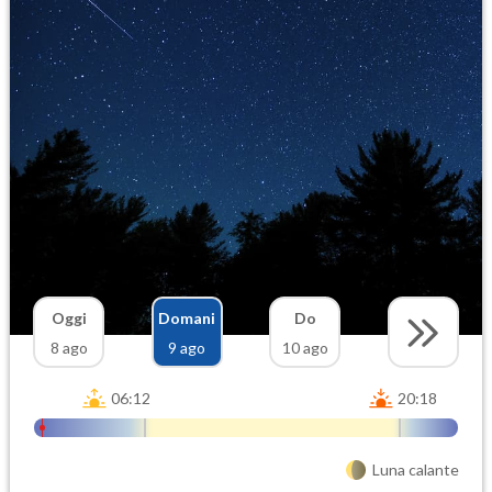
Oggi
Domani
Do
8 ago
9 ago
10 ago
06:12
20:18
Luna calante