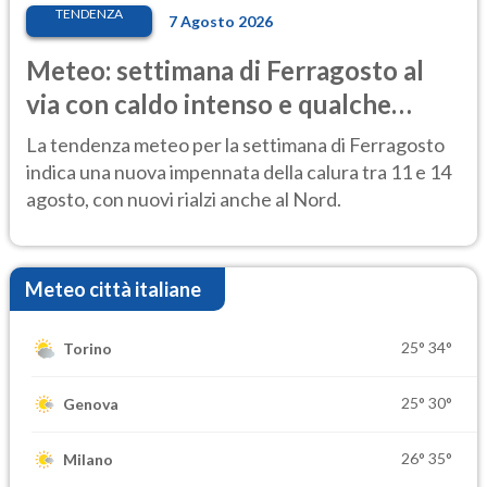
TENDENZA
7 Agosto 2026
Meteo: settimana di Ferragosto al
via con caldo intenso e qualche
temporale
La tendenza meteo per la settimana di Ferragosto
indica una nuova impennata della calura tra 11 e 14
agosto, con nuovi rialzi anche al Nord.
Meteo città italiane
25°
34°
Torino
25°
30°
Genova
26°
35°
Milano