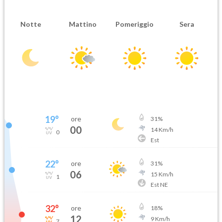
Notte
Mattino
Pomeriggio
Sera
19
°
ore
31
%
00
14
Km/h
0
Est
22
°
ore
31
%
06
15
Km/h
1
Est NE
32
°
ore
18
%
12
9
Km/h
7