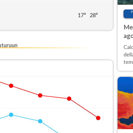
P
17°
28°
Met
ago
ai 
nturuun
Cal
dell
temp
inte
tre