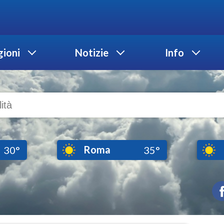
ioni
Notizie
Info
Roma
30°
35°