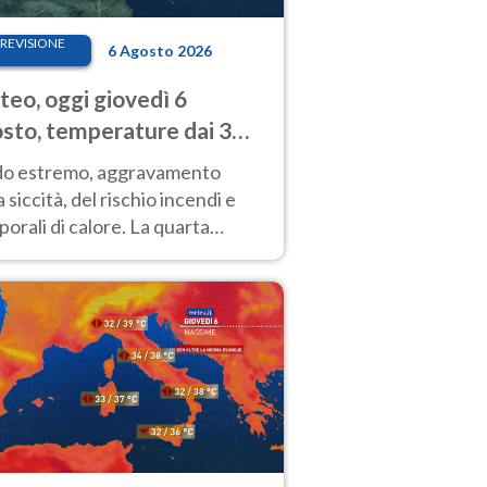
REVISIONE
6 Agosto 2026
eo, oggi giovedì 6
sto, temperature dai 33
40 gradi
do estremo, aggravamento
a siccità, del rischio incendi e
orali di calore. La quarta
nsa ondata di calore non dà
gua e durerà fino Ferragosto