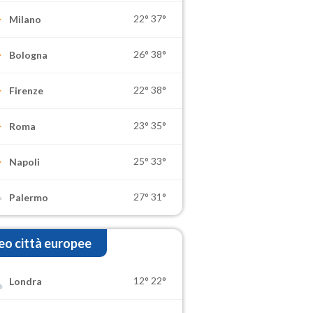
22°
37°
Milano
26°
38°
Bologna
22°
38°
Firenze
23°
35°
Roma
25°
33°
Napoli
27°
31°
Palermo
o città europee
12°
22°
Londra