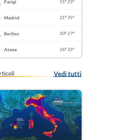
15°
23°
Parigi
21°
35°
Madrid
20°
27°
Berlino
26°
33°
Atene
rticoli
Vedi tutti