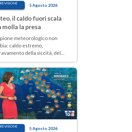
REVISIONE
5 Agosto 2026
eo, il caldo fuori scala
 molla la presa
copione meteorologico non
bia: caldo estremo,
avamento della siccità, del
hio incendi e temporali di
ore. Nessun cambiamento fino
ragosto
REVISIONE
5 Agosto 2026