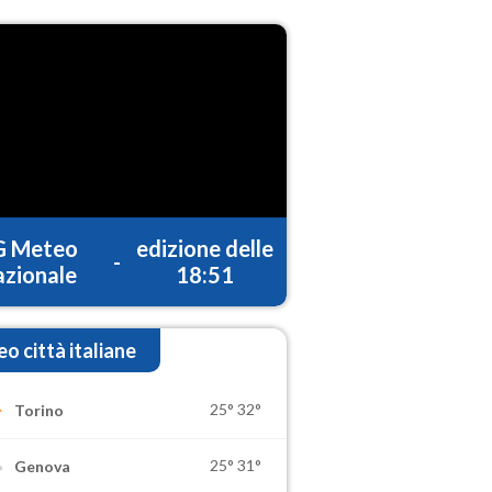
G Meteo
edizione delle
-
zionale
18:51
o città italiane
25°
32°
Torino
25°
31°
Genova