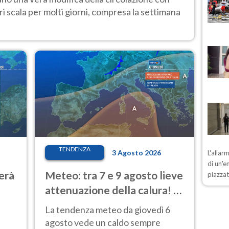
i scala per molti giorni, compresa la settimana
TENDENZA
3 Agosto 2026
L'allar
di un'e
erà
Meteo: tra 7 e 9 agosto lieve
piazzat
attenuazione della calura! Al
Nord rischio temporali
La tendenza meteo da giovedì 6
agosto vede un caldo sempre