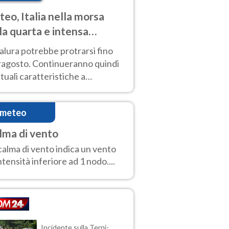
eo, Italia nella morsa
la quarta e intensa
ata di caldo
alura potrebbe protrarsi fino
ragosto. Continueranno quindi
ttuali caratteristiche a
inare le prossime giornate:
o estremo e temporali di calore
imeteo
lma di vento
calma di vento indica un vento
intensità inferiore ad 1 nodo....
Incidente sulla Terni-