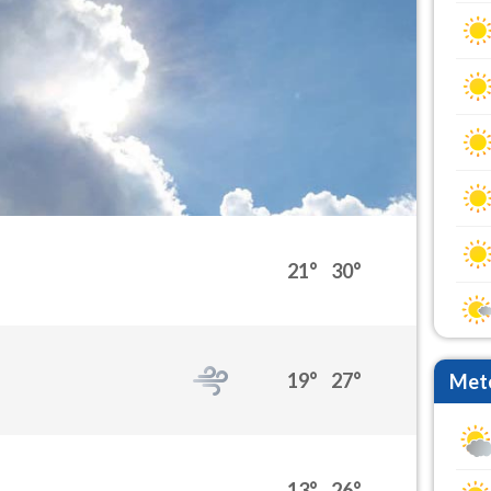
21°
30°
19°
27°
Mete
13°
26°