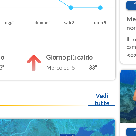
P
Met
oggi
domani
sab 8
dom 9
non
Il 
cam
aggr
do
Giorno più caldo
risc
3°
Mercoledì 5
33°
cal
Fer
Vedi
tutte
P