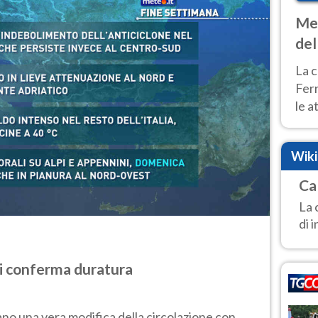
Met
del
ond
La c
Fer
le a
dom
cald
Wik
Ca
La 
di 
si conferma duratura
ano una vera modifica della circolazione con