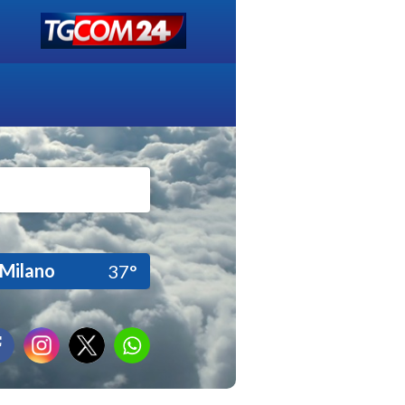
Milano
37°