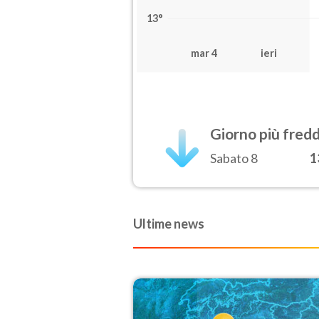
13°
mar 4
ieri
Giorno più fred
Sabato 8
1
Ultime news