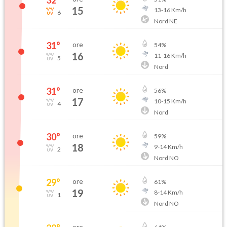
15
13
-
16
Km/h
6
Nord NE
31
°
ore
54
%
16
11
-
16
Km/h
5
Nord
31
°
ore
56
%
17
10
-
15
Km/h
4
Nord
30
°
ore
59
%
18
9
-
14
Km/h
2
Nord NO
29
°
ore
61
%
19
8
-
14
Km/h
1
Nord NO
ore