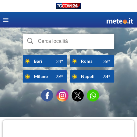
Bari
Roma
34°
36°
Milano
Napoli
36°
34°