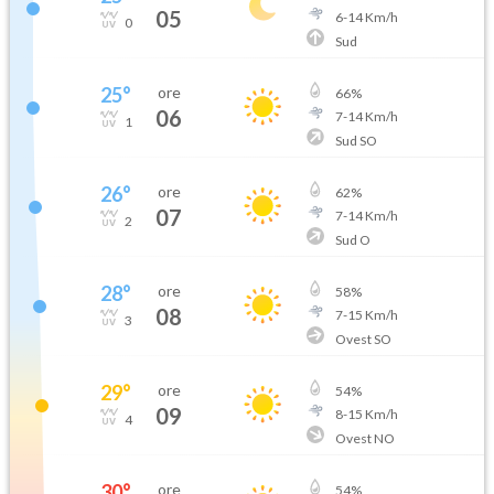
05
6
-
14
Km/h
0
Sud
25
°
ore
66
%
06
7
-
14
Km/h
1
Sud SO
26
°
ore
62
%
07
7
-
14
Km/h
2
Sud O
28
°
ore
58
%
08
7
-
15
Km/h
3
Ovest SO
29
°
ore
54
%
09
8
-
15
Km/h
4
Ovest NO
30
°
ore
54
%