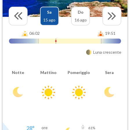
Sa
Do
15 ago
16 ago
06:02
19:51
Luna crescente
Notte
Mattino
Pomeriggio
Sera
28
°
ore
61
%