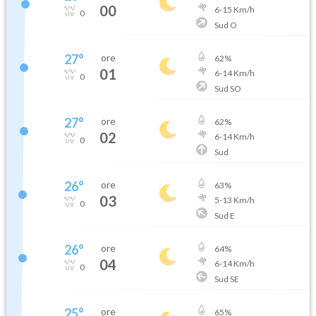
00
6
-
15
Km/h
0
Sud O
27
°
ore
62
%
01
6
-
14
Km/h
0
Sud SO
27
°
ore
62
%
02
6
-
14
Km/h
0
Sud
26
°
ore
63
%
03
5
-
13
Km/h
0
Sud E
26
°
ore
64
%
04
6
-
14
Km/h
0
Sud SE
25
°
ore
65
%