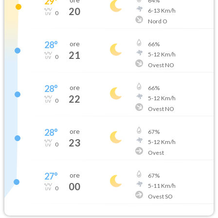
29
°
64
%
20
6
-
13
Km/h
0
Nord O
28
°
ore
66
%
21
5
-
12
Km/h
0
Ovest NO
28
°
ore
66
%
22
5
-
12
Km/h
0
Ovest NO
28
°
ore
67
%
23
5
-
12
Km/h
0
Ovest
27
°
ore
67
%
00
5
-
11
Km/h
0
Ovest SO