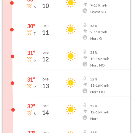
10
9
-
15
Km/h
6
Ovest NO
30
°
ore
53
%
11
9
-
15
Km/h
7
Nord O
31
°
ore
53
%
12
10
-
16
Km/h
8
Nord NO
31
°
ore
52
%
13
11
-
16
Km/h
9
Nord NO
32
°
ore
52
%
14
12
-
16
Km/h
8
Nord
32
°
ore
51
%