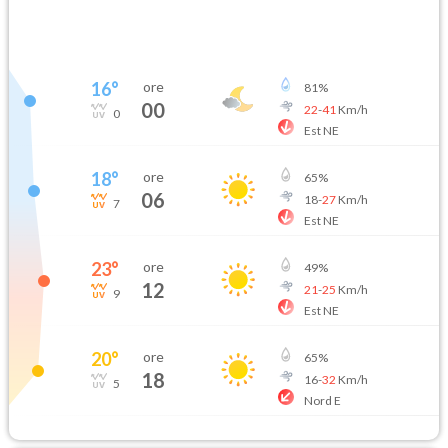
16
°
ore
81
%
00
22
-
41
Km/h
0
Est NE
18
°
ore
65
%
06
18
-
27
Km/h
7
Est NE
23
°
ore
49
%
12
21
-
25
Km/h
9
Est NE
20
°
ore
65
%
18
16
-
32
Km/h
5
Nord E