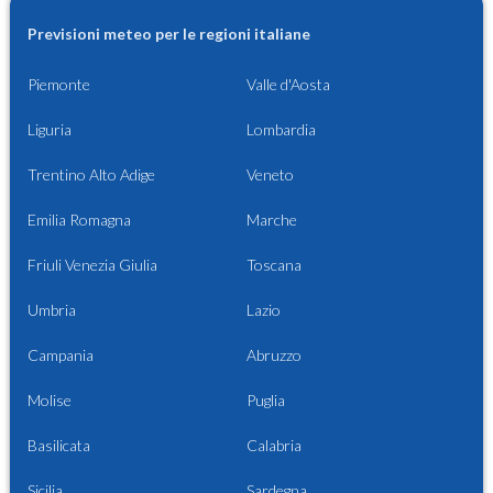
Previsioni meteo per le regioni italiane
Piemonte
Valle d'Aosta
Liguria
Lombardia
Trentino Alto Adige
Veneto
Emilia Romagna
Marche
Friuli Venezia Giulia
Toscana
Umbria
Lazio
Campania
Abruzzo
Molise
Puglia
Basilicata
Calabria
Sicilia
Sardegna