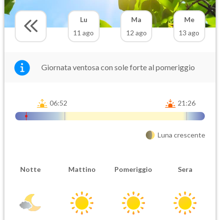
Lu
Ma
Me
11 ago
12 ago
13 ago
Giornata ventosa con sole forte al pomeriggio
06:52
21:26
Luna crescente
Notte
Mattino
Pomeriggio
Sera