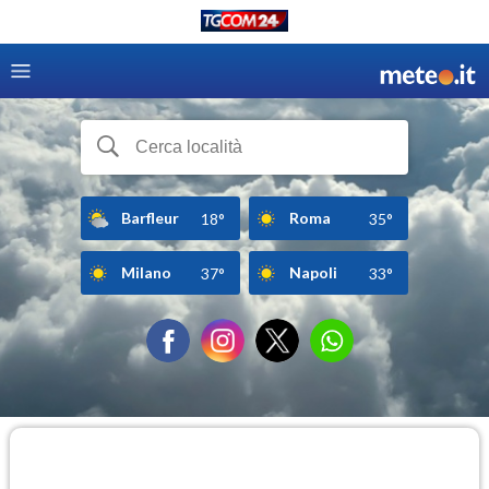
Barfleur
Roma
18°
35°
Milano
Napoli
37°
33°