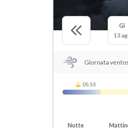
Gi
13 ag
Giornata vento
05:53
Notte
Mattin