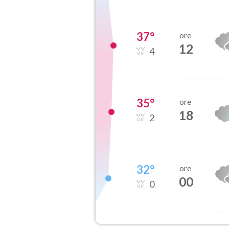
37
°
ore
12
4
35
°
ore
18
2
32
°
ore
00
0