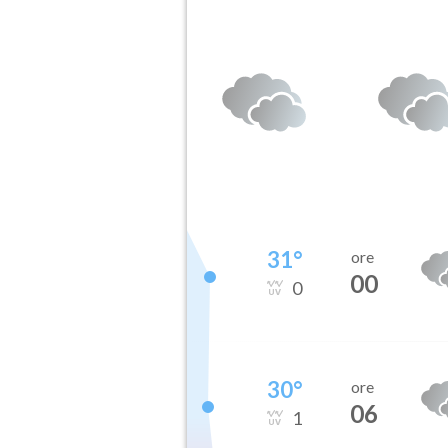
31
°
ore
00
0
30
°
ore
06
1