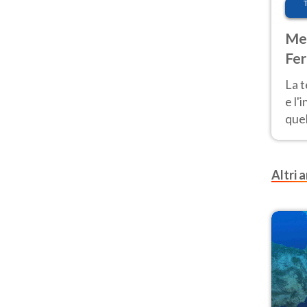
Met
Fer
pau
La 
e l'
quel
Fer
tem
Altri a