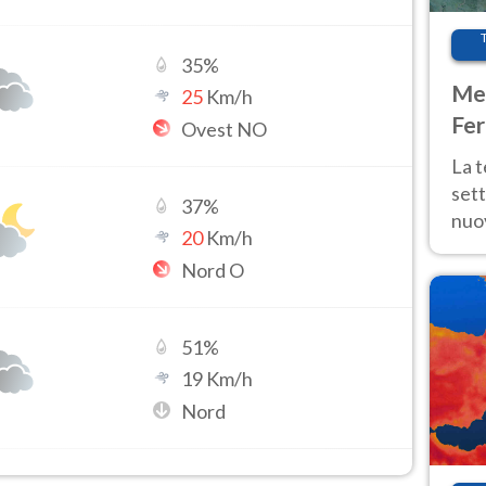
35
%
Met
25
Km/h
Fer
Ovest NO
int
La 
sett
37
%
nuov
20
Km/h
11 e
Nord O
anc
51
%
19
Km/h
Nord