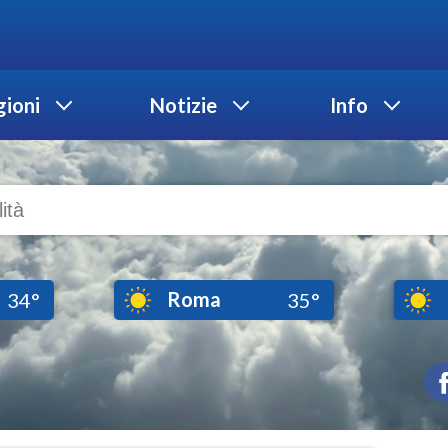
ioni
Notizie
Info
Roma
34°
35°