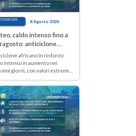
TENDENZA
8 Agosto 2026
eo, caldo intenso fino a
ragosto: anticiclone
icano ancora
ciclone africano in rinforzo:
tagonista
o intenso in aumento nei
simi giorni, con valori estremi
so Ferragosto su gran parte
alia