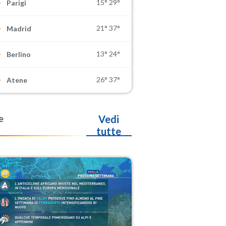
15°
29°
Parigi
21°
37°
Madrid
13°
24°
Berlino
26°
37°
Atene
e
Vedi
tutte