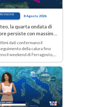
REVISIONE
8 Agosto 2026
eo, la quarta ondata di
ore persiste con massime
pre molto elevate
ultimi dati confermano il
eguimento della calura fino
eno il weekend di Ferragosto,
 tendenza a una nuova
nsificazione prossima
timana