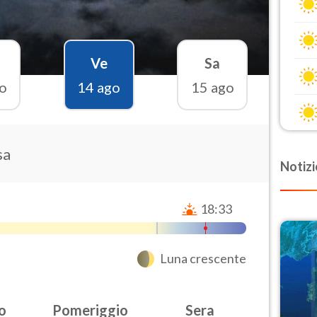
Ve
Sa
o
14 ago
15 ago
sa
Notizi
18:33
Luna crescente
o
Pomeriggio
Sera