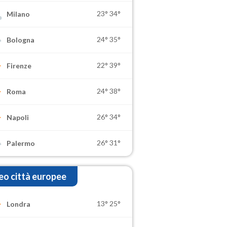
23°
34°
Milano
24°
35°
Bologna
22°
39°
Firenze
24°
38°
Roma
26°
34°
Napoli
26°
31°
Palermo
o città europee
13°
25°
Londra