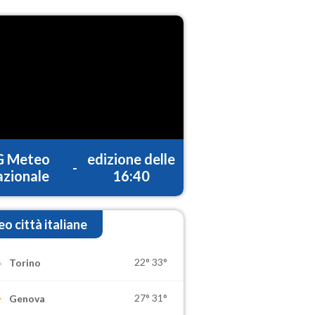
G Meteo
edizione delle
-
zionale
16:40
o città italiane
22°
33°
Torino
27°
31°
Genova