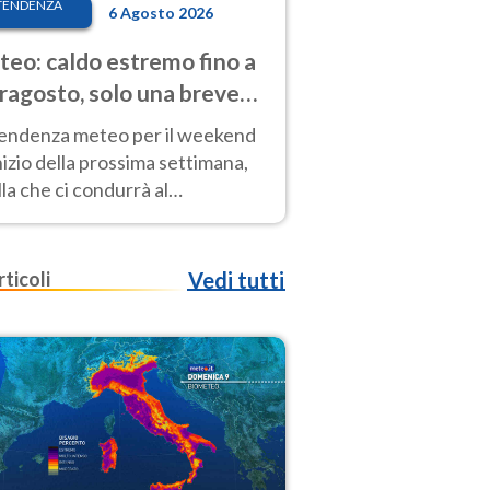
TENDENZA
6 Agosto 2026
eo: caldo estremo fino a
ragosto, solo una breve
sa. Ecco dove
tendenza meteo per il weekend
inizio della prossima settimana,
la che ci condurrà al
ragosto, vede ancora
perature molto elevate
rticoli
Vedi tutti