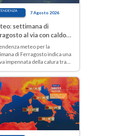
TENDENZA
7 Agosto 2026
eo: settimana di
ragosto al via con caldo
enso e qualche temporale
tendenza meteo per la
imana di Ferragosto indica una
a impennata della calura tra
 14 agosto, con nuovi rialzi
he al Nord.