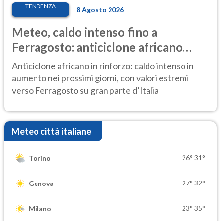
TENDENZA
8 Agosto 2026
Meteo, caldo intenso fino a
Ferragosto: anticiclone africano
ancora protagonista
Anticiclone africano in rinforzo: caldo intenso in
aumento nei prossimi giorni, con valori estremi
verso Ferragosto su gran parte d’Italia
Meteo città italiane
26°
31°
Torino
27°
32°
Genova
23°
35°
Milano