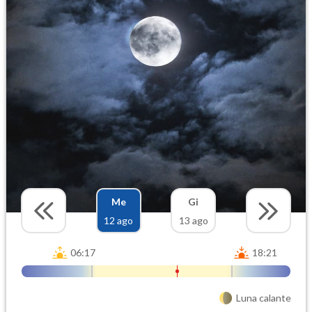
Me
Gi
12 ago
13 ago
06:17
18:21
Luna calante