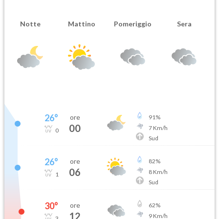
Notte
Mattino
Pomeriggio
Sera
26
°
ore
91
%
00
7
Km/h
0
Sud
26
°
ore
82
%
06
8
Km/h
1
Sud
30
°
ore
62
%
12
9
Km/h
3