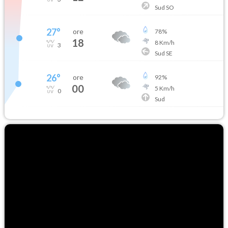
Sud SO
27
°
ore
78
%
18
8
Km/h
3
Sud SE
26
°
ore
92
%
00
5
Km/h
0
Sud