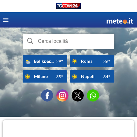
Balikpap...
Roma
29°
36°
Milano
Napoli
35°
34°