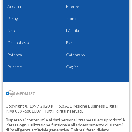
Ancona
Firenze
Perugia
Roma
Napoli
L'Aquila
Campobasso
Bari
Potenza
Catanzaro
Palermo
Cagliari
Copyright © 1999-2020 RTI S.p.A. Direzione Business Digital -
P.Iva 03976881007 - Tutti i diritti riservati.
Rispetto ai contenuti e ai dati personali trasmessi e/o riprodotti è
vietata ogni utilizzazione funzionale all'addestramento di sistemi
di intelligenza artificiale generativa. È altresì fatto divieto