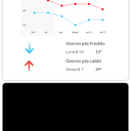
20°
12°
ven 7
ieri
oggi
domani
mar 11
mer 12
Giorno più freddo
Lunedì 10
12°
Giorno più caldo
Venerdì 7
29°