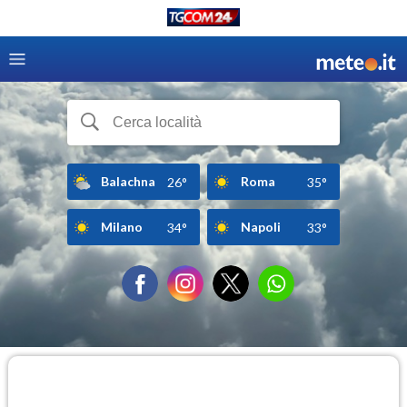
Balachna
Roma
26°
35°
Milano
Napoli
34°
33°