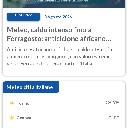
TENDENZA
8 Agosto 2026
Meteo, caldo intenso fino a
Ferragosto: anticiclone africano
ancora protagonista
Anticiclone africano in rinforzo: caldo intenso in
aumento nei prossimi giorni, con valori estremi
verso Ferragosto su gran parte d’Italia
Meteo città italiane
22°
33°
Torino
27°
31°
Genova