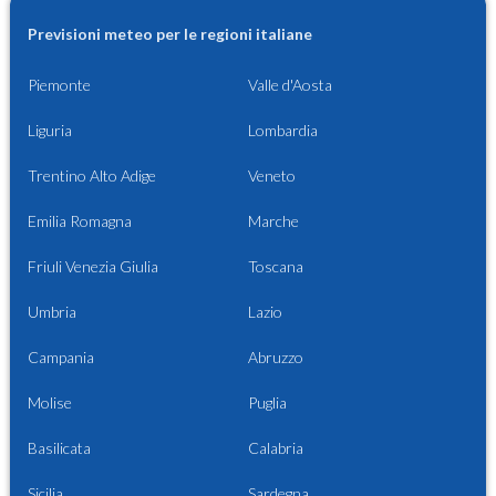
Previsioni meteo per le regioni italiane
Piemonte
Valle d'Aosta
Liguria
Lombardia
Trentino Alto Adige
Veneto
Emilia Romagna
Marche
Friuli Venezia Giulia
Toscana
Umbria
Lazio
Campania
Abruzzo
Molise
Puglia
Basilicata
Calabria
Sicilia
Sardegna