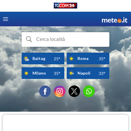
Baitag
Roma
25°
35°
Milano
Napoli
35°
33°