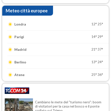
Meteo città europee
12°
25°
Londra
14°
29°
Parigi
21°
37°
Madrid
13°
24°
Berlino
25°
36°
Atene
Cambiano le mete del "turismo nero": boom
di visitatori per la casa nel bosco e il ponte
crollato sul Trigno