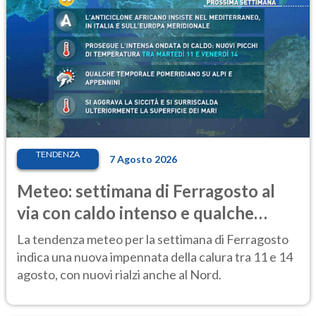
TENDENZA
7 Agosto 2026
Meteo: settimana di Ferragosto al
via con caldo intenso e qualche
temporale
La tendenza meteo per la settimana di Ferragosto
indica una nuova impennata della calura tra 11 e 14
agosto, con nuovi rialzi anche al Nord.