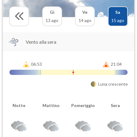
Gi
Ve
Sa
13 ago
14 ago
15 ago
Vento alla sera
06:53
21:04
Luna crescente
Notte
Mattino
Pomeriggio
Sera