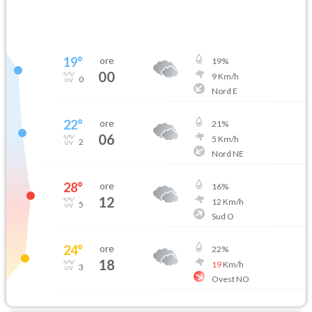
19
°
ore
19
%
00
9
Km/h
0
Nord E
22
°
ore
21
%
06
5
Km/h
2
Nord NE
28
°
ore
16
%
12
12
Km/h
5
Sud O
24
°
ore
22
%
18
19
Km/h
3
Ovest NO