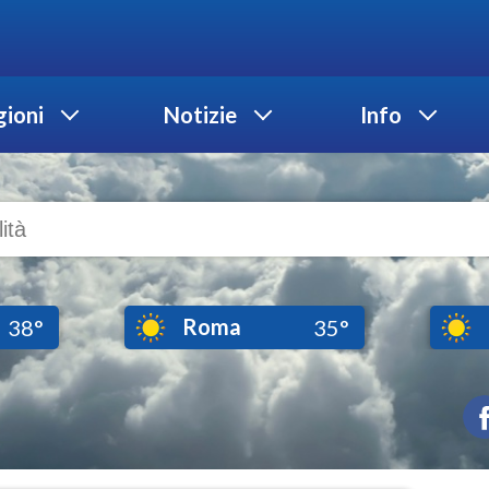
ioni
Notizie
Info
Roma
38°
35°