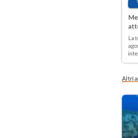
Met
att
Nor
La 
ago
inte
parz
e il
Altri a