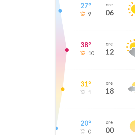
27
°
ore
06
9
38
°
ore
12
10
31
°
ore
18
1
20
°
ore
00
0