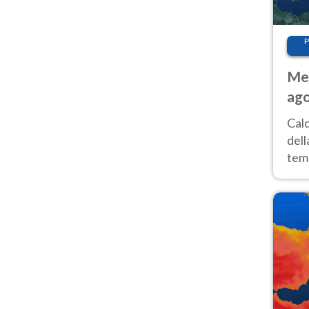
P
Met
ago
ai 
Cal
dell
temp
inte
tre