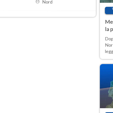
Nord
Met
la 
Dop
Nord
leg
nuov
afr