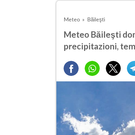
Meteo
Băileşti
Meteo Băileşti dom
precipitazioni, te