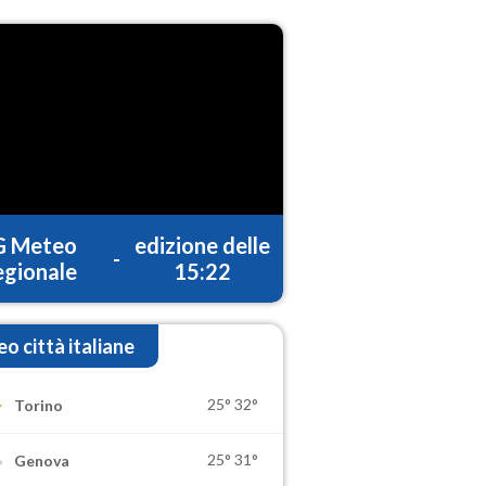
G Meteo
edizione delle
-
gionale
15:22
o città italiane
25°
32°
Torino
25°
31°
Genova