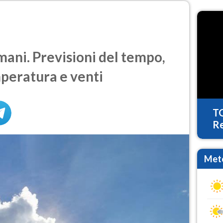
ani. Previsioni del tempo,
mperatura e venti
T
Re
Mete