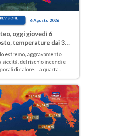
REVISIONE
6 Agosto 2026
eo, oggi giovedì 6
sto, temperature dai 33
40 gradi
do estremo, aggravamento
a siccità, del rischio incendi e
orali di calore. La quarta
nsa ondata di calore non dà
gua e durerà fino Ferragosto