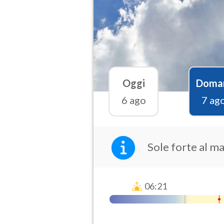
Oggi
Doma
6 ago
7 ag
Sole forte al m
06:21