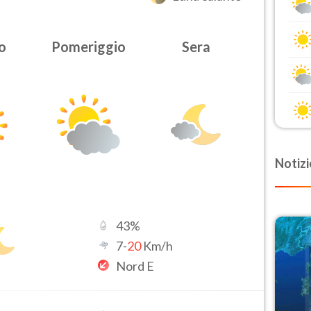
o
Pomeriggio
Sera
Notizi
43
%
7
-
20
Km/h
Nord E