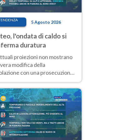
TENDENZA
5 Agosto 2026
eo, l'ondata di caldo si
ferma duratura
ttuali proiezioni non mostrano
vera modifica della
colazione con una prosecuzione
caldo fuori scala per molti
ni, compresa la settimana di
ragosto