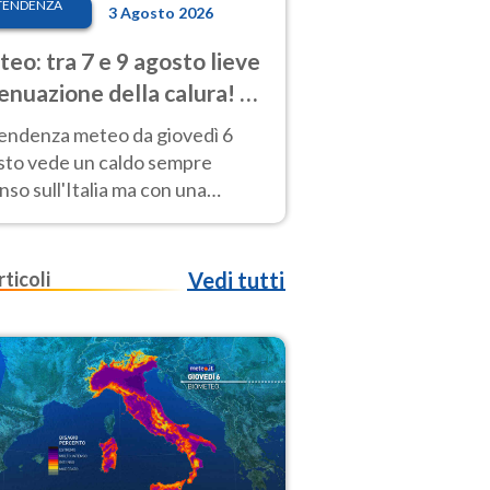
TENDENZA
3 Agosto 2026
eo: tra 7 e 9 agosto lieve
enuazione della calura! Al
d rischio temporali
tendenza meteo da giovedì 6
sto vede un caldo sempre
nso sull'Italia ma con una
iale e lieve attenuazione tra il 7
 9 agosto.
rticoli
Vedi tutti