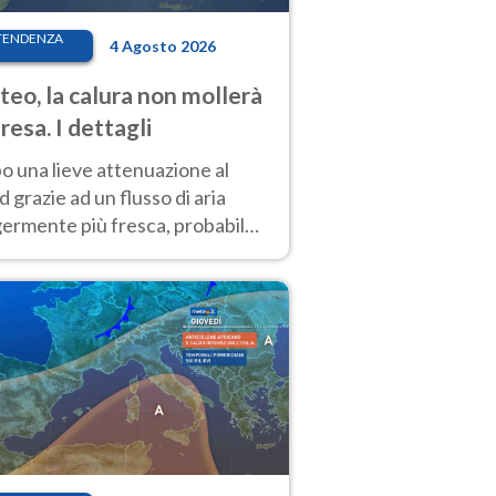
TENDENZA
4 Agosto 2026
eo, la calura non mollerà
presa. I dettagli
o una lieve attenuazione al
 grazie ad un flusso di aria
germente più fresca, probabile
o rinforzo dell’anticiclone
icano entro Ferragosto