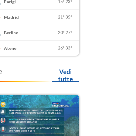
15°
23°
Parigi
21°
35°
Madrid
20°
27°
Berlino
26°
33°
Atene
e
Vedi
tutte