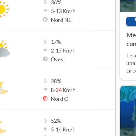
36
%
5
-
13
Km/h
Nord NE
Met
17
%
con
2
-
17
Km/h
Le a
Ovest
una 
cir
del 
28
%
gior
8
-
24
Km/h
Fer
Nord O
52
%
5
-
14
Km/h