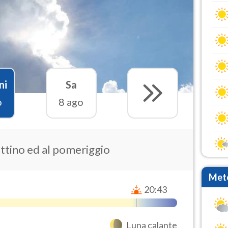
ni
Sa
o
8 ago
attino ed al pomeriggio
Mete
20:43
Luna calante