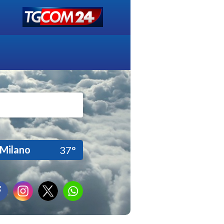
Milano
37°