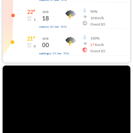
rovescio
(
17.8mm
-
90
%)
22
°
ore
90
%
18
10
Km/h
1
Ovest SO
rovescio
(
25.1mm
-
45
%)
21
°
ore
100
%
00
27
Km/h
0
Ovest SO
nubifragio
(
75.7mm
-
93
%)