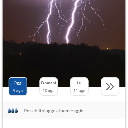
Oggi
Domani
Lu
9 ago
10 ago
11 ago
Possibili piogge al pomeriggio