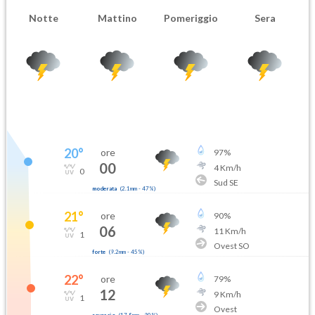
Notte
Mattino
Pomeriggio
Sera
20
°
ore
97
%
00
4
Km/h
0
Sud SE
moderata
(
2.1mm
-
47
%)
21
°
ore
90
%
06
11
Km/h
1
Ovest SO
forte
(
9.2mm
-
45
%)
22
°
ore
79
%
12
9
Km/h
1
Ovest