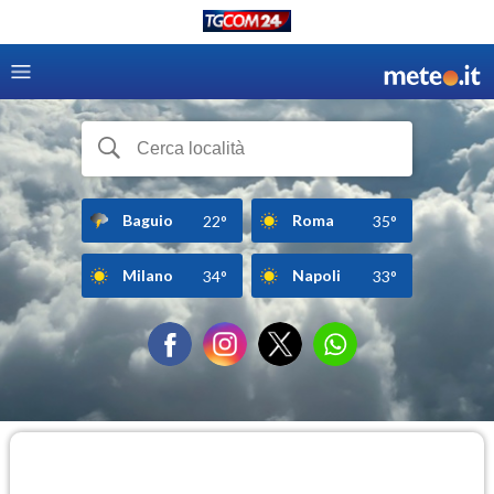
Baguio
Roma
22°
35°
Milano
Napoli
34°
33°