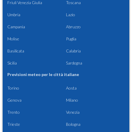
Friuli Venezia Giulia
Toscana
Umbria
Lazio
Campania
Abruzzo
Molise
Puglia
Basilicata
Calabria
Sicilia
Sardegna
Previsioni meteo per le città italiane
Torino
Aosta
Genova
Milano
Trento
Venezia
Trieste
Bologna