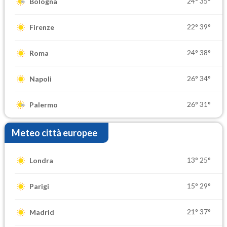
24°
35°
Bologna
22°
39°
Firenze
24°
38°
Roma
26°
34°
Napoli
26°
31°
Palermo
Meteo città europee
13°
25°
Londra
15°
29°
Parigi
21°
37°
Madrid