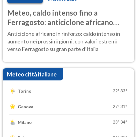
Meteo, caldo intenso fino a
Ferragosto: anticiclone africano
ancora protagonista
Anticiclone africano in rinforzo: caldo intenso in
aumento nei prossimi giorni, con valori estremi
verso Ferragosto su gran parte d’Italia
Meteo città italiane
22°
33°
Torino
27°
31°
Genova
23°
34°
Milano