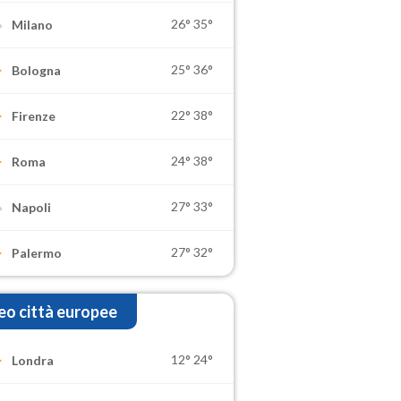
26°
35°
Milano
25°
36°
Bologna
22°
38°
Firenze
24°
38°
Roma
27°
33°
Napoli
27°
32°
Palermo
o città europee
12°
24°
Londra