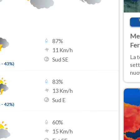
Met
87
%
Fer
11
Km/h
int
La 
Sud SE
m
-
43
%)
sett
nuov
11 e
83
%
anc
13
Km/h
Sud E
m
-
42
%)
60
%
15
Km/h