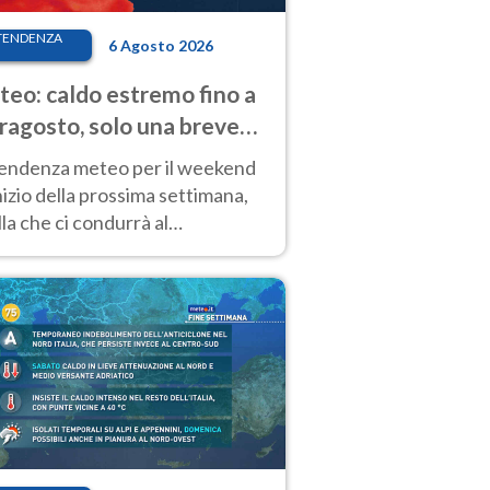
TENDENZA
6 Agosto 2026
eo: caldo estremo fino a
ragosto, solo una breve
sa. Ecco dove
tendenza meteo per il weekend
inizio della prossima settimana,
la che ci condurrà al
ragosto, vede ancora
perature molto elevate