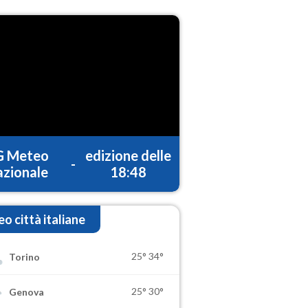
G Meteo
edizione delle
-
zionale
18:48
o città italiane
25°
34°
Torino
25°
30°
Genova