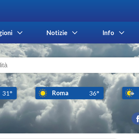
ioni
Notizie
Info
Roma
31°
36°