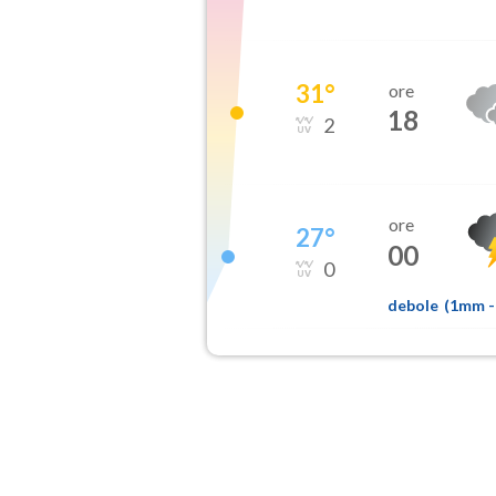
31
°
ore
18
2
ore
27
°
00
0
debole
(
1mm
-