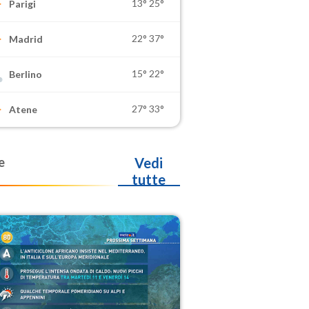
13°
25°
Parigi
22°
37°
Madrid
15°
22°
Berlino
27°
33°
Atene
e
Vedi
tutte