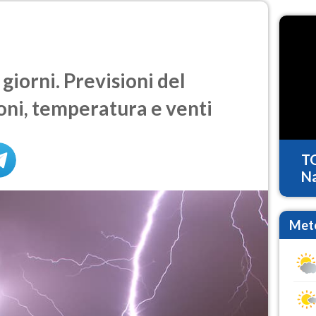
giorni. Previsioni del
oni, temperatura e venti
T
Na
Mete