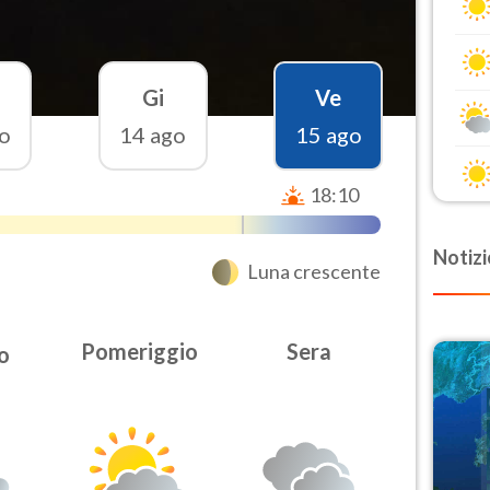
Gi
Ve
o
14 ago
15 ago
18:10
Notizi
Luna crescente
Pomeriggio
Sera
o