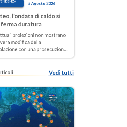
TENDENZA
5 Agosto 2026
eo, l'ondata di caldo si
ferma duratura
ttuali proiezioni non mostrano
vera modifica della
colazione con una prosecuzione
caldo fuori scala per molti
ni, compresa la settimana di
ragosto
rticoli
Vedi tutti