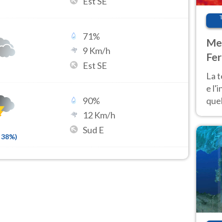
Est SE
71
%
Met
9
Km/h
Fer
Est SE
pau
La 
e l'
quel
90
%
Fer
12
Km/h
tem
Sud E
38
%)