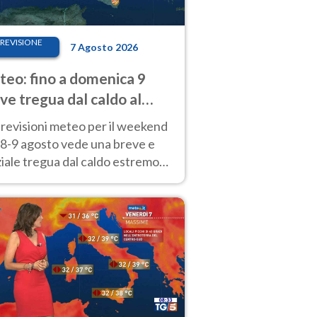
REVISIONE
7 Agosto 2026
eo: fino a domenica 9
ve tregua dal caldo al
d! Altrove calura e afa
revisioni meteo per il weekend
'8-9 agosto vede una breve e
iale tregua dal caldo estremo
Nord mentre altrove persistono
radi.