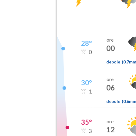
ore
28
°
00
0
debole
(
0.7m
ore
30
°
06
1
debole
(
0.6m
35
°
ore
12
3