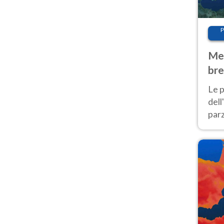
P
Met
bre
Nor
Le p
dell
parz
al 
40 g