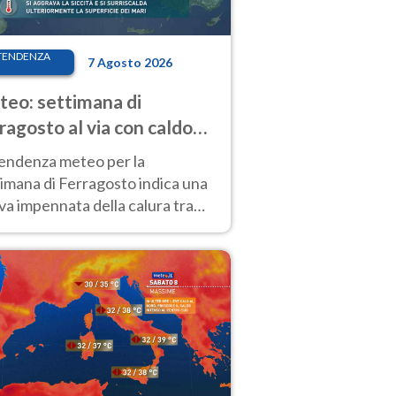
TENDENZA
7 Agosto 2026
eo: settimana di
ragosto al via con caldo
enso e qualche temporale
tendenza meteo per la
imana di Ferragosto indica una
a impennata della calura tra
 14 agosto, con nuovi rialzi
he al Nord.