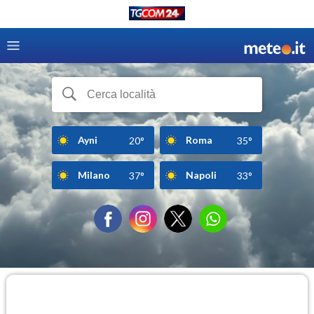
Ayni
Roma
20°
35°
Milano
Napoli
37°
33°