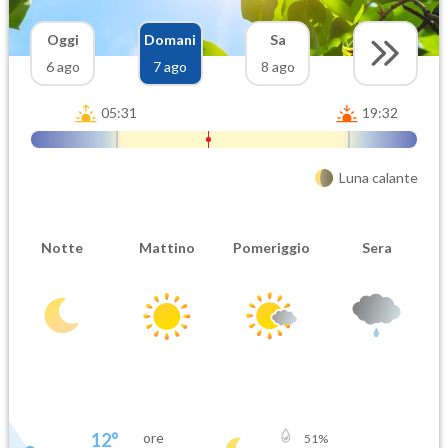
Oggi
Domani
Sa
6 ago
7 ago
8 ago
05:31
19:32
Luna calante
Notte
Mattino
Pomeriggio
Sera
12
°
ore
51
%