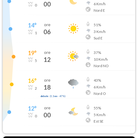
00
6
Km/h
0
Nord E
14
°
ore
51
%
06
3
Km/h
1
Sud E
19
°
ore
37
%
12
10
Km/h
5
Nord NO
16
°
ore
43
%
18
6
Km/h
2
Nord O
debole
(
1.1mm
-
47
%)
12
°
ore
55
%
00
5
Km/h
0
Est SE