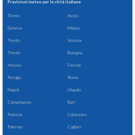
Previsioni meteo per le città italiane
Torino
Aosta
Genova
Milano
Trento
Venezia
Trieste
Bologna
Ancona
Firenze
Perugia
Roma
Napoli
L'Aquila
Campobasso
Bari
Potenza
Catanzaro
Palermo
Cagliari