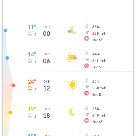
11
°
ore
38
%
00
22
Km/h
0
Sud SE
14
°
ore
44
%
06
31
Km/h
1
Sud SE
24
°
ore
23
%
12
28
Km/h
6
Sud E
19
°
ore
28
%
18
24
Km/h
2
Sud SE
ore
36
%