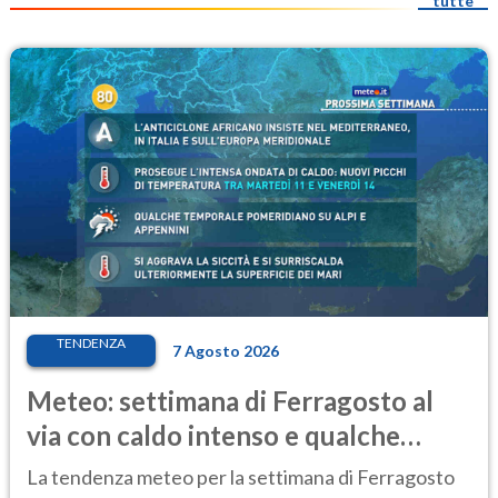
tutte
TENDENZA
7 Agosto 2026
Meteo: settimana di Ferragosto al
via con caldo intenso e qualche
temporale
La tendenza meteo per la settimana di Ferragosto