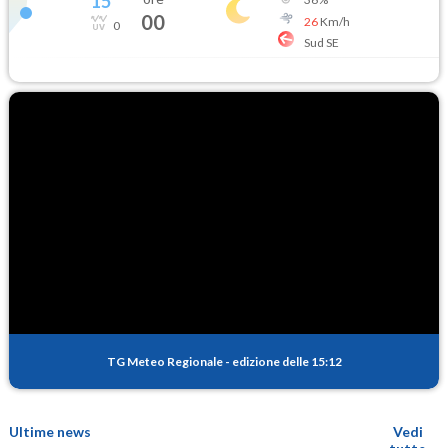
15
°
00
26
Km/h
0
Sud SE
TG Meteo Regionale
-
edizione delle 15:12
Ultime news
Vedi