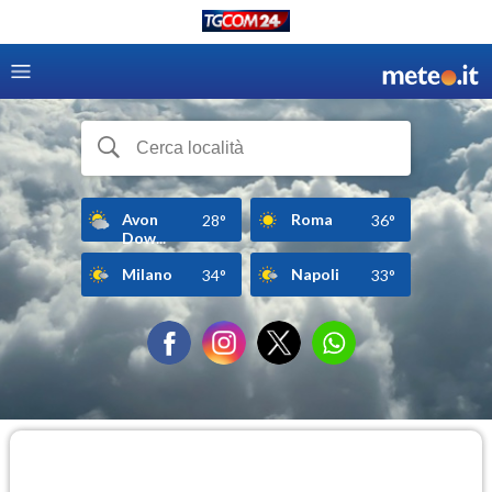
Avon
Roma
28°
36°
Dow...
Milano
Napoli
34°
33°